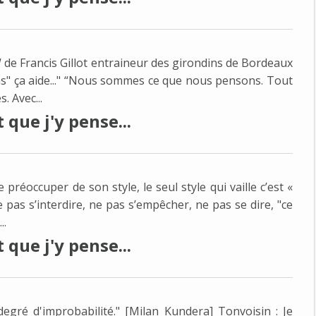
TW de Francis Gillot entraineur des girondins de Bordeaux
s cons" ça aide..." “Nous sommes ce que nous pensons. Tout
 Avec...
que j'y pense...
e préoccuper de son style, le seul style qui vaille c’est «
e pas s’interdire, ne pas s’empêcher, ne pas se dire, "ce
..
que j'y pense...
egré d'improbabilité." [Milan Kundera] Tonvoisin : Je