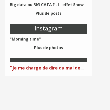
Big data ou BIG CATA ? - L' effet Snowden - Editions Kawa - Un Éditeur différent !
Plus de posts
Instagram
"Morning time"
Plus de photos
"J
e me charge de dire du mal de moi... Quand on me critique... C'est du plagiat ! "