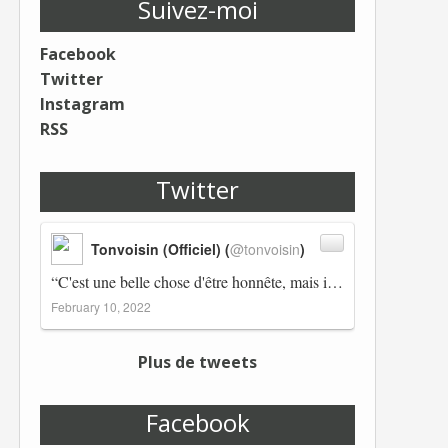
Suivez-moi
Facebook
Twitter
Instagram
RSS
Twitter
Tonvoisin (Officiel) (
@tonvoisin
)
“C'est une belle chose d'être honnête, mais il est également important d'avoir raison.” Winston Churchill Réplico…
February 10, 2022
Plus de tweets
Facebook