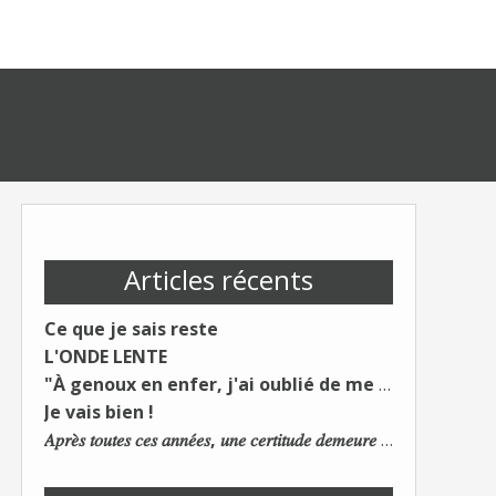
Articles récents
Ce que je sais reste
L'ONDE LENTE
"À genoux en enfer, j'ai oublié de me taire"
Je vais bien !
𝐴𝑝𝑟𝑒̀𝑠 𝑡𝑜𝑢𝑡𝑒𝑠 𝑐𝑒𝑠 𝑎𝑛𝑛𝑒́𝑒𝑠, 𝑢𝑛𝑒 𝑐𝑒𝑟𝑡𝑖𝑡𝑢𝑑𝑒 𝑑𝑒𝑚𝑒𝑢𝑟𝑒 : 𝐿𝑒 𝑚𝑜𝑛𝑑𝑒 𝑑𝑢 𝑡𝑟𝑎𝑣𝑎𝑖𝑙 𝑐ℎ𝑎𝑛𝑔𝑒. 𝐿𝑒𝑠 𝑐𝑜𝑛𝑠 𝑠'𝑎𝑑𝑎𝑝𝑡𝑒𝑛𝑡 :)