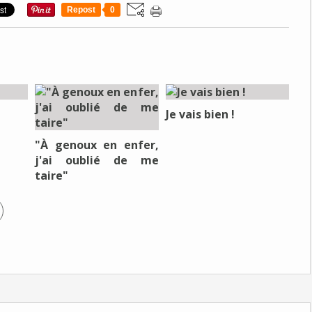
Repost
0
Je vais bien !
"À genoux en enfer,
j'ai oublié de me
taire"