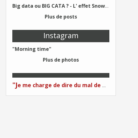
Big data ou BIG CATA ? - L' effet Snowden - Editions Kawa - Un Éditeur différent !
Plus de posts
Instagram
"Morning time"
Plus de photos
"J
e me charge de dire du mal de moi... Quand on me critique... C'est du plagiat ! "