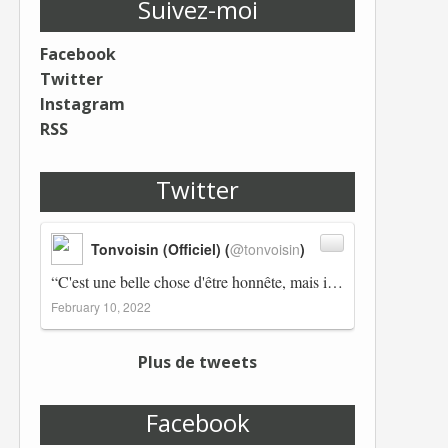
Suivez-moi
Facebook
Twitter
Instagram
RSS
Twitter
Tonvoisin (Officiel) (
@tonvoisin
)
“C'est une belle chose d'être honnête, mais il est également important d'avoir raison.” Winston Churchill Réplico…
February 10, 2022
Plus de tweets
Facebook