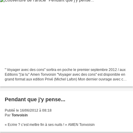
" Voyager avec des cons" sortira en poche le premier septembre 2012 / aux
Editions "j'ai lu" Amen Tonvoisin "Voyager avec des cons" est disponible en
grand format aux edition Privé (Michel Lafon) Mon dernier ouvrage avec ce
terme sera vraisemblablement...
Pendant que j'y pense...
Publié le 16/06/2012 à 08:18
Par
Tonvoisin
« Ecrire ? c’est mettre fin à ses nuits ! » AMEN Tonvoisin