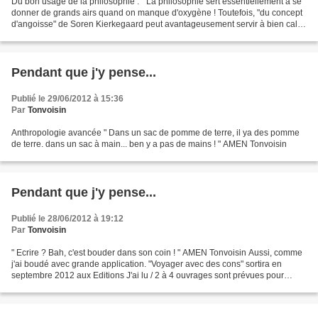
Du bon usage de la philosophie : " La philosophie sert essentiellement à se
donner de grands airs quand on manque d'oxygène ! Toutefois, "du concept
d'angoisse" de Soren Kierkegaard peut avantageusement servir à bien caler
une table claudicante ! " AMEN...
Pendant que j'y pense...
Publié le 29/06/2012 à 15:36
Par
Tonvoisin
Anthropologie avancée " Dans un sac de pomme de terre, il ya des pomme
de terre. dans un sac à main... ben y a pas de mains ! " AMEN Tonvoisin
Pendant que j'y pense...
Publié le 28/06/2012 à 19:12
Par
Tonvoisin
" Ecrire ? Bah, c'est bouder dans son coin ! " AMEN Tonvoisin Aussi, comme
j'ai boudé avec grande application. "Voyager avec des cons" sortira en
septembre 2012 aux Editions J'ai lu / 2 à 4 ouvrages sont prévues pour
2012... Plus d'infos bientôt...