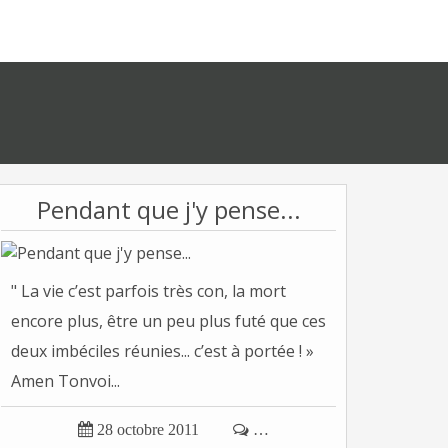
Pendant que j'y pense...
" La vie c’est parfois très con, la mort
encore plus, être un peu plus futé que ces
deux imbéciles réunies... c’est à portée ! »
Amen Tonvoi...

28 octobre 2011

…