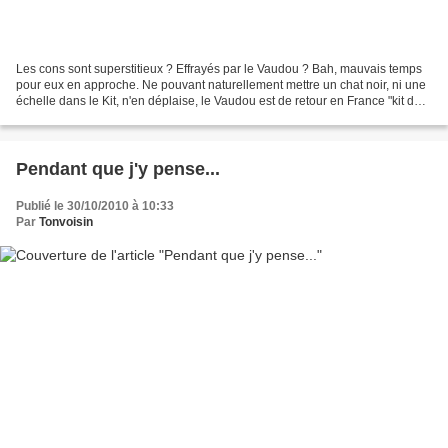
Les cons sont superstitieux ? Effrayés par le Vaudou ? Bah, mauvais temps
pour eux en approche. Ne pouvant naturellement mettre un chat noir, ni une
échelle dans le Kit, n'en déplaise, le Vaudou est de retour en France "kit de
survie dans un monde de...
Pendant que j'y pense...
Publié le 30/10/2010 à 10:33
Par
Tonvoisin