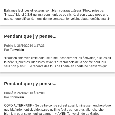
Bah, mes lectrices et lecteurs sont bien courageux(ses) / Photo prise par
"Nazab" Merci à S.G qui m'a communiqué ce cliché, si son usage pose une
quelconque difficulté, merci de me contacter tonvoisindelagarlee@hotmail.fr
Pendant que j'y pense...
Publié le 28/10/2010 à 17:23
Par
Tonvoisin
"Il faut en finir avec cette odieuse rumeur concernant les écrivains, elle les dit
fainéants, puériles, idéalistes, vivants aux crochets de la société pour leur
seul bon plaisir. Elle raconte des fous de liberté en liberté ne pensants qu’à
refaire le...
Pendant que j'y pense...
Publié le 26/10/2010 à 12:09
Par
Tonvoisin
CQFD ALTERNATIF « Se battre contre soi est aussi lumineusement héroïque
que blafardement stupide, parce qu'il ne faut pas non plus aller chercher
bien loin pour savoir qui va gagner ! » AMEN Tonvoisin de La Garlée