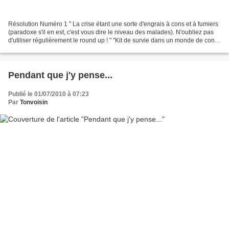
Résolution Numéro 1 " La crise étant une sorte d'engrais à cons et à fumiers
(paradoxe s'il en est, c'est vous dire le niveau des malades). N'oubliez pas
d'utiliser régulièrement le round up ! " "Kit de survie dans un monde de cons
" ("Travailler avec...
Pendant que j'y pense...
Publié le 01/07/2010 à 07:23
Par
Tonvoisin