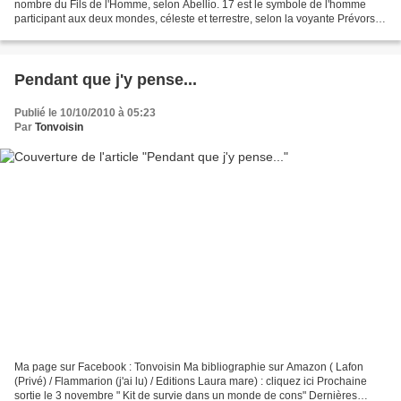
nombre du Fils de l'Homme, selon Abellio. 17 est le symbole de l'homme
participant aux deux mondes, céleste et terrestre, selon la voyante Prévorst.
Pour Henri Blanquart il représente...
Pendant que j'y pense...
Publié le 10/10/2010 à 05:23
Par
Tonvoisin
Ma page sur Facebook : Tonvoisin Ma bibliographie sur Amazon ( Lafon
(Privé) / Flammarion (j'ai lu) / Editions Laura mare) : cliquez ici Prochaine
sortie le 3 novembre " Kit de survie dans un monde de cons" Dernières