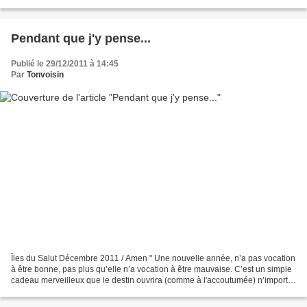
novembre 11.30 , l'interview...
Pendant que j'y pense...
Publié le 29/12/2011 à 14:45
Par
Tonvoisin
Îles du Salut Décembre 2011 / Amen " Une nouvelle année, n’a pas vocation
à être bonne, pas plus qu’elle n’a vocation à être mauvaise. C’est un simple
cadeau merveilleux que le destin ouvrira (comme à l'accoutumée) n’importe
comment... Et s’il ne vous...