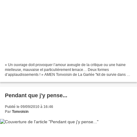
« Un ouvrage doit provoquer l’amour aveugle de la critique ou une haine
mielleuse, mauvaise et particulièrement tenace… Deux formes
d’applaudissements ! » AMEN Tonvoisin de La Garlée "kit de survie dans un
monde de cons" sortie le 3 novembre SUBVERSIF...
Pendant que j'y pense...
Publié le 09/09/2010 à 16:46
Par
Tonvoisin