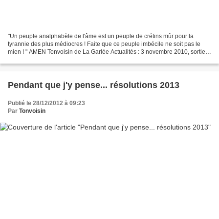
"Un peuple analphabète de l'âme est un peuple de crétins mûr pour la
tyrannie des plus médiocres ! Faite que ce peuple imbécile ne soit pas le
mien ! " AMEN Tonvoisin de La Garlée Actualités : 3 novembre 2010, sortie
de " Kit de survie dans un monde de...
Pendant que j'y pense... résolutions 2013
Publié le 28/12/2012 à 09:23
Par
Tonvoisin