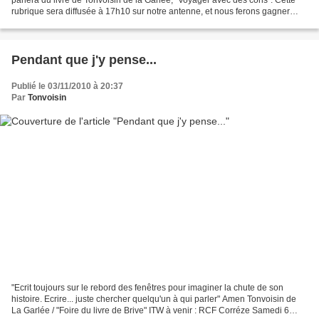
rubrique sera diffusée à 17h10 sur notre antenne, et nous ferons gagner
l'ouvrage à nos auditeurs. http://www.bleucreuse.com...
Pendant que j'y pense...
Publié le 03/11/2010 à 20:37
Par
Tonvoisin
"Ecrit toujours sur le rebord des fenêtres pour imaginer la chute de son
histoire. Ecrire... juste chercher quelqu'un à qui parler" Amen Tonvoisin de
La Garlée / "Foire du livre de Brive" ITW à venir : RCF Corréze Samedi 6