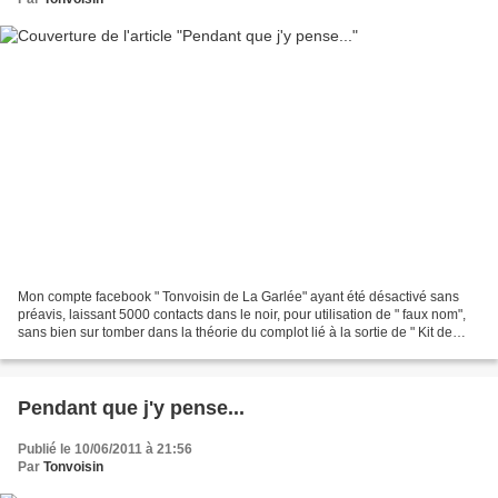
Mon compte facebook " Tonvoisin de La Garlée" ayant été désactivé sans
préavis, laissant 5000 contacts dans le noir, pour utilisation de " faux nom",
sans bien sur tomber dans la théorie du complot lié à la sortie de " Kit de
survie dans un monde de cons"...
Pendant que j'y pense...
Publié le 10/06/2011 à 21:56
Par
Tonvoisin