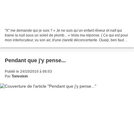
"X" me demande qui je suis ? « Je ne suis qu’un enfant rêveur et naïf qui
traine la nuit sous un soleil de plomb... » Voila ma réponse. ( Ce qui est pour
mon interlocuteur, vu son air, d'une clareté déconcertante. Ouaip, ben faut
pas me demander alors...:)...
Pendant que j'y pense...
Publié le 24/10/2010 à 08:03
Par
Tonvoisin