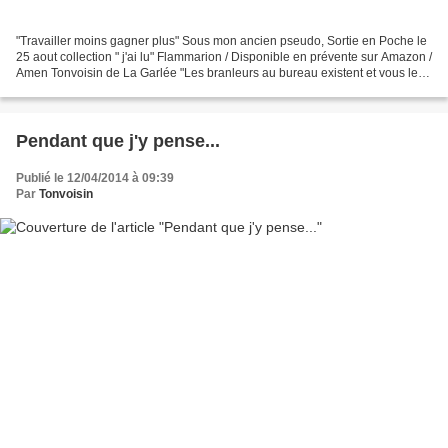
"Travailler moins gagner plus" Sous mon ancien pseudo, Sortie en Poche le
25 aout collection " j'ai lu" Flammarion / Disponible en prévente sur Amazon /
Amen Tonvoisin de La Garlée "Les branleurs au bureau existent et vous les
avez rencontrés ! Qui sont-ils...
Pendant que j'y pense...
Publié le 12/04/2014 à 09:39
Par
Tonvoisin