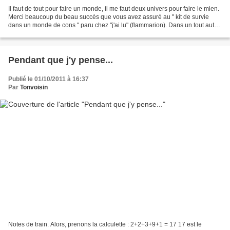
Il faut de tout pour faire un monde, il me faut deux univers pour faire le mien.
Merci beaucoup du beau succès que vous avez assuré au " kit de survie
dans un monde de cons " paru chez "j'ai lu" (flammarion). Dans un tout autre
genre, " La solitude de...
Pendant que j'y pense...
Publié le 01/10/2011 à 16:37
Par
Tonvoisin
Notes de train. Alors, prenons la calculette : 2+2+3+9+1 = 17 17 est le