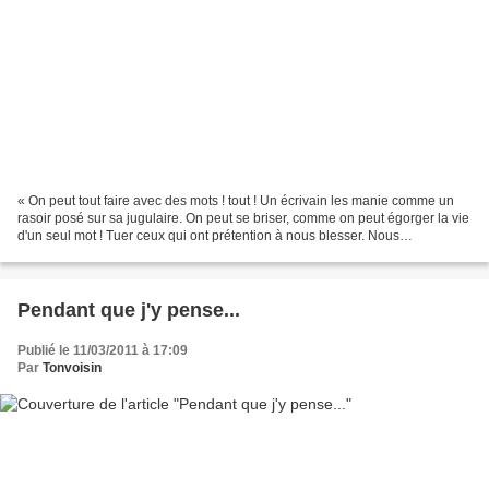
« On peut tout faire avec des mots ! tout ! Un écrivain les manie comme un
rasoir posé sur sa jugulaire. On peut se briser, comme on peut égorger la vie
d'un seul mot ! Tuer ceux qui ont prétention à nous blesser. Nous
n’épargnons jamais qu’un unique...
Pendant que j'y pense...
Publié le 11/03/2011 à 17:09
Par
Tonvoisin