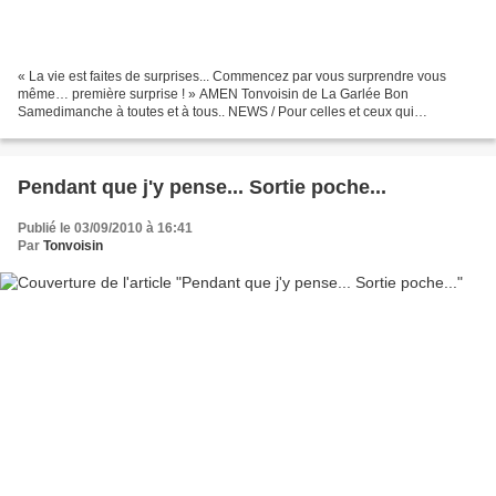
« La vie est faites de surprises... Commencez par vous surprendre vous
même… première surprise ! » AMEN Tonvoisin de La Garlée Bon
Samedimanche à toutes et à tous.. NEWS / Pour celles et ceux qui
souhaiteraient disposer de "Un supplément d'âme et l'addition",...
Pendant que j'y pense... Sortie poche...
Publié le 03/09/2010 à 16:41
Par
Tonvoisin