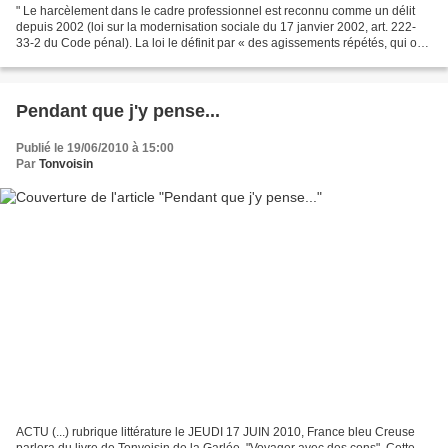
" Le harcèlement dans le cadre professionnel est reconnu comme un délit
depuis 2002 (loi sur la modernisation sociale du 17 janvier 2002, art. 222-
33-2 du Code pénal). La loi le définit par « des agissements répétés, qui ont
pour objet ou pour effet une...
Pendant que j'y pense...
Publié le 19/06/2010 à 15:00
Par
Tonvoisin
ACTU (...) rubrique littérature le JEUDI 17 JUIN 2010, France bleu Creuse
parlera du livre de Tonvoisin de la Garlée, "Voyager avec des cons". Cette