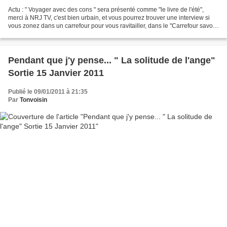
Actu : " Voyager avec des cons " sera présenté comme "le livre de l'été",
merci à NRJ TV, c'est bien urbain, et vous pourrez trouver une interview si
vous zonez dans un carrefour pour vous ravitailler, dans le "Carrefour savoir"
de ce mois de Juillet,...
Pendant que j'y pense... " La solitude de l'ange"
Sortie 15 Janvier 2011
Publié le 09/01/2011 à 21:35
Par
Tonvoisin