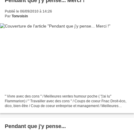
Pendant que j'y pense... Merci !
Publié le 06/09/2010 à 14:26
Par
Tonvoisin
" Vivre avec des cons " / Meilleures ventes humour poche ( "j'ai lu"
Flammarion) / " Travailler avec des cons " / Coups de coeur Fnac Droit-éco,
dico, bien-être / Coup de coeur entreprise et management / Meilleures
ventes humour poche ("j'ai lu" Flammarion)...
Pendant que j'y pense...