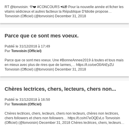
RT @tonvoisin: 💜❤️ #CONCOURS 📲🎁 Pour la nouvelle année et ficher les
vilains sédicieux et autres factieux la République D'Idiotie propose…
Tonvoisin (Officiel) (@tonvoisin) December 31, 2018
Parce que ce sont mes voeux.
Publié le 31/12/2018 à 17:49
Par
Tonvoisin (Officiel)
Parce que ce sont mes voeux. Une #BonneAnnee2019 à toutes et tous mais
en mieux avec plus de rires que de larmes,… https://t.co/oeO0AhEyZU
Tonvoisin (Officiel) (@tonvoisin) December 31, 2018
Chères lectrices, chers, lecteurs, chers non...
Publié le 31/12/2018 à 16:50
Par
Tonvoisin (Officiel)
Chères lectrices, chers, lecteurs, chers non lecteurs, chères non lectrices,
chers followers et chers non followers… https://t.co/nl7eOQEvLo Tonvoisin
(Officiel) (@tonvoisin) December 31, 2018 Chères lectrices, chers, lecteurs,
chers non lecteurs, chères...