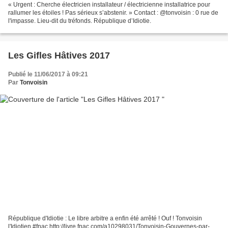
« Urgent : Cherche électricien installateur / électricienne installatrice pour
rallumer les étoiles ! Pas sérieux s’abstenir. » Contact : @tonvoisin : 0 rue de
l'impasse. Lieu-dit du tréfonds. République d’Idiotie.
Les Gifles Hâtives 2017
Publié le 11/06/2017 à 09:21
Par
Tonvoisin
République d'Idiotie : Le libre arbitre a enfin été arrêté ! Ouf ! Tonvoisin
l'Idiotien #fnac http://livre.fnac.com/a10298031/Tonvoisin-Gouvernes-par-