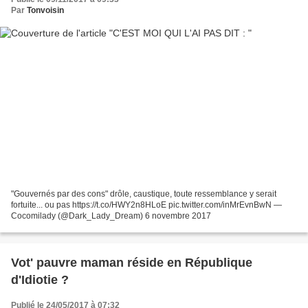
Par
Tonvoisin
"Gouvernés par des cons" drôle, caustique, toute ressemblance y serait
fortuite... ou pas https://t.co/HWY2n8HLoE pic.twitter.com/inMrEvnBwN —
Cocomilady (@Dark_Lady_Dream) 6 novembre 2017
Vot' pauvre maman réside en République
d'Idiotie ?
Publié le 24/05/2017 à 07:32