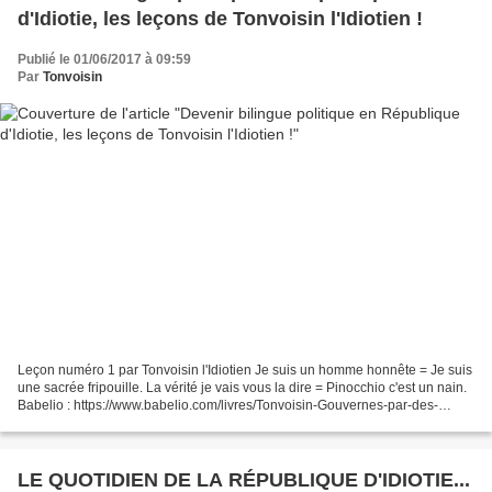
d'Idiotie, les leçons de Tonvoisin l'Idiotien !
Publié le 01/06/2017 à 09:59
Par
Tonvoisin
Leçon numéro 1 par Tonvoisin l'Idiotien Je suis un homme honnête = Je suis
une sacrée fripouille. La vérité je vais vous la dire = Pinocchio c'est un nain.
Babelio : https://www.babelio.com/livres/Tonvoisin-Gouvernes-par-des-
cons/910749
LE QUOTIDIEN DE LA RÉPUBLIQUE D'IDIOTIE...