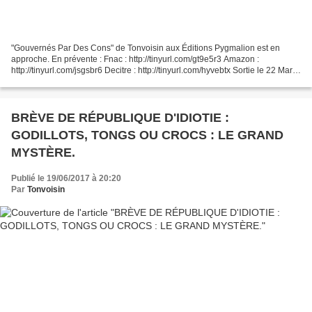
"Gouvernés Par Des Cons" de Tonvoisin aux Éditions Pygmalion est en
approche. En prévente : Fnac : http://tinyurl.com/gt9e5r3 Amazon :
http://tinyurl.com/jsgsbr6 Decitre : http://tinyurl.com/hyvebtx Sortie le 22 Mars
2017.
BRÈVE DE RÉPUBLIQUE D'IDIOTIE :
GODILLOTS, TONGS OU CROCS : LE GRAND
MYSTÈRE.
Publié le 19/06/2017 à 20:20
Par
Tonvoisin