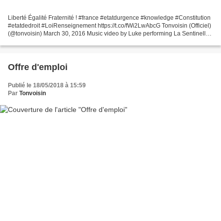
Liberté Égalité Fraternité ! #france #etatdurgence #knowledge #Constitution
#etatdedroit #LoiRenseignement https://t.co/fWi2LwAbcG Tonvoisin (Officiel)
(@tonvoisin) March 30, 2016 Music video by Luke performing La Sentinelle.
YouTube view counts pre-VEVO:...
Offre d'emploi
Publié le 18/05/2018 à 15:59
Par
Tonvoisin