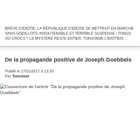
BRÈVE D'IDIOTIE. LA RÉPUBLIQUE D'IDIOTIE SE METTRAIT EN MARCHE
SANS GODILLOTS. INSOUTENABLE ET TERRIBLE SUSPENSE ! TONGS
OÙ CROCS ? LE MYSTÈRE RESTE ENTIER. TONVOISIN L'IDIOTIEN
Gouvernés par des cons - Tonvoisin sur Fnac.com #fnac http://livre.fnac....
De la propagande positive de Joseph Goebbels
Publié le 17/11/2017 à 13:55
Par
Tonvoisin