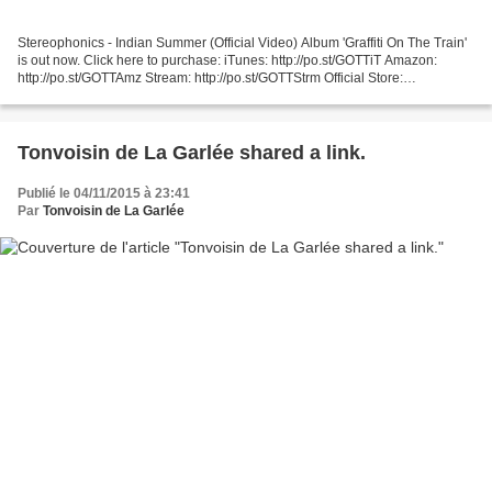
Stereophonics - Indian Summer (Official Video) Album 'Graffiti On The Train'
is out now. Click here to purchase: iTunes: http://po.st/GOTTiT Amazon:
http://po.st/GOTTAmz Stream: http://po.st/GOTTStrm Official Store:
http://po.st/GOTTStr SUBSCRIBE: Subscribe...
Tonvoisin de La Garlée shared a link.
Publié le 04/11/2015 à 23:41
Par
Tonvoisin de La Garlée