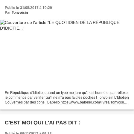
Publié le 31/05/2017 à 10:29
Par
Tonvoisin
En République d'Idiotie, quand un type me jure qu'il est honnête, par réflexe,
je commence par vérifier qu'il ne m'a pas fait les poches ! Tonvoisin L'Idiotien
Gouvernés par des cons : Babelio https://www.babelio.com/livres/Tonvoisin-
Gouvernes-par-de...
C'EST MOI QUI L'AI PAS DIT :
Publié le 09/11/2017 à 09:33