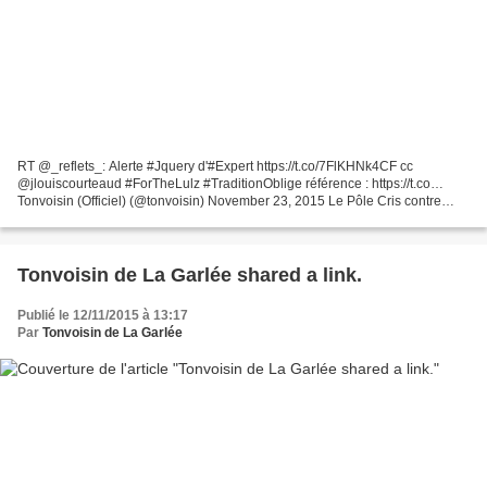
RT @_reflets_: Alerte #Jquery d'#Expert https://t.co/7FlKHNk4CF cc
@jlouiscourteaud #ForTheLulz #TraditionOblige référence : https://t.co…
Tonvoisin (Officiel) (@tonvoisin) November 23, 2015 Le Pôle Cris contre
l'humanité du Tribunal de Grande Instance...
Tonvoisin de La Garlée shared a link.
Publié le 12/11/2015 à 13:17
Par
Tonvoisin de La Garlée