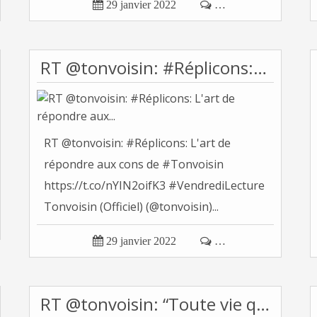

29 janvier 2022

…
RT @tonvoisin: #Réplicons: L'art de répondre aux...
RT @tonvoisin: #Réplicons: L'art de
répondre aux cons de #Tonvoisin
https://t.co/nYIN2oifK3 #VendrediLecture
Tonvoisin (Officiel) (@tonvoisin)...

29 janvier 2022

…
RT @tonvoisin: “Toute vie qui ne se voue pas à...