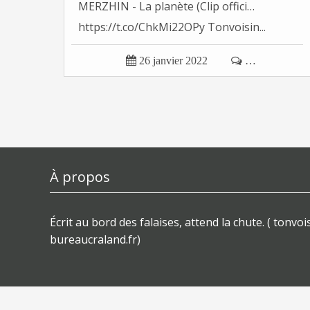
MERZHIN - La planète (Clip offici…
https://t.co/ChkMi22OPy Tonvoisin...

26 janvier 2022

…
À propos
Écrit au bord des falaises, attend la chute. ( tonvois
bureaucraland.fr)