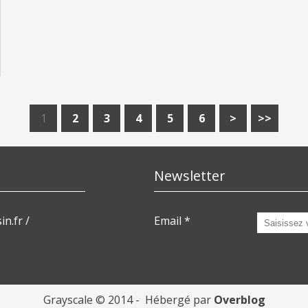
1
2
3
4
5
6
>
>>
Newsletter
in.fr /
Email
Grayscale © 2014 - Hébergé par
Overblog