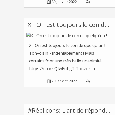

30 janvier 2022

…
X - On est toujours le con de quelqu'un !
X - On est toujours le con de quelqu'un !
Tonvoisin - Indéniablement ! Mais
certains font une très belle unanimité…
https://t.co/zjQIwEubgT Tonvoisin...

29 janvier 2022

…
#Réplicons: L'art de répondre aux cons de...