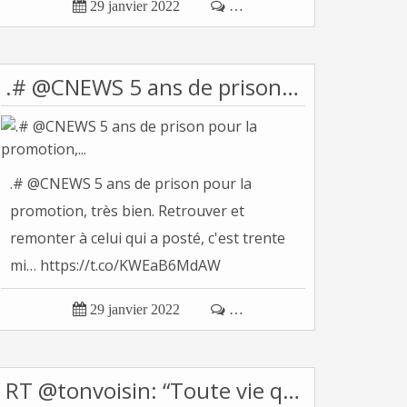

29 janvier 2022

…
.# @CNEWS 5 ans de prison pour la promotion,...
.# @CNEWS 5 ans de prison pour la
promotion, très bien. Retrouver et
remonter à celui qui a posté, c'est trente
mi… https://t.co/KWEaB6MdAW
Tonvoisin...

29 janvier 2022

…
RT @tonvoisin: “Toute vie qui ne se voue pas à...