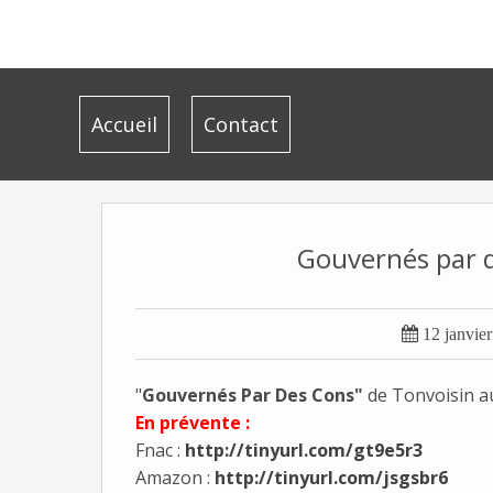
Accueil
Contact
Gouvernés par de

12 janvie
"
Gouvernés Par Des Cons"
de Tonvoisin a
En prévente :
Fnac :
http://tinyurl.com/gt9e5r3
Amazon :
http://tinyurl.com/jsgsbr6