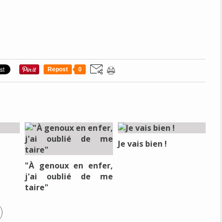
Repost
0
Je vais bien !
"À genoux en enfer,
j'ai oublié de me
taire"