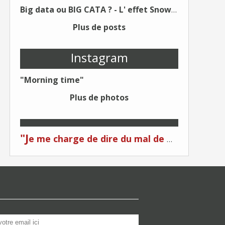
Big data ou BIG CATA ? - L' effet Snowden - Editions Kawa - Un Éditeur différent !
Plus de posts
Instagram
"Morning time"
Plus de photos
"J
e me charge de dire du mal de moi... Quand on me critique... C'est du plagiat ! "