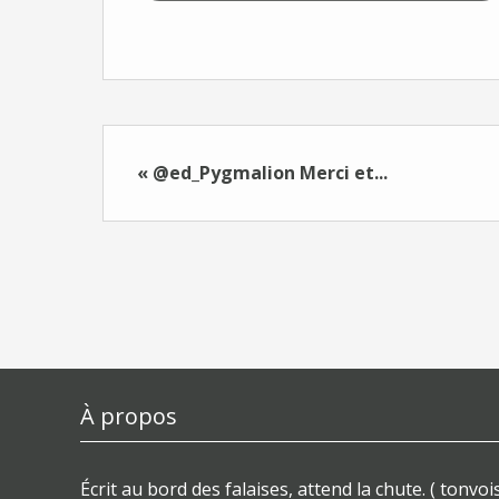
« @ed_Pygmalion Merci et...
À propos
Écrit au bord des falaises, attend la chute. ( tonvois