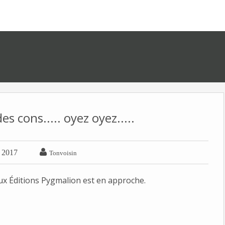
s cons..... oyez oyez.....

r 2017
Tonvoisin
ux Éditions Pygmalion est en approche.