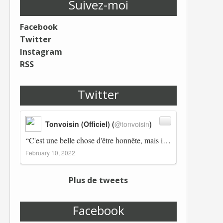
Suivez-moi
Facebook
Twitter
Instagram
RSS
Twitter
Tonvoisin (Officiel) (
@tonvoisin
)
“C'est une belle chose d'être honnête, mais il est également important d'avoir raison.” Winston Churchill Réplico…
February 10, 2022
Plus de tweets
Facebook