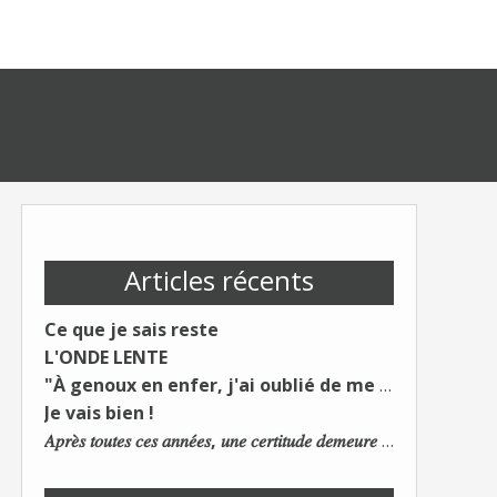
Articles récents
Ce que je sais reste
L'ONDE LENTE
"À genoux en enfer, j'ai oublié de me taire"
Je vais bien !
𝐴𝑝𝑟𝑒̀𝑠 𝑡𝑜𝑢𝑡𝑒𝑠 𝑐𝑒𝑠 𝑎𝑛𝑛𝑒́𝑒𝑠, 𝑢𝑛𝑒 𝑐𝑒𝑟𝑡𝑖𝑡𝑢𝑑𝑒 𝑑𝑒𝑚𝑒𝑢𝑟𝑒 : 𝐿𝑒 𝑚𝑜𝑛𝑑𝑒 𝑑𝑢 𝑡𝑟𝑎𝑣𝑎𝑖𝑙 𝑐ℎ𝑎𝑛𝑔𝑒. 𝐿𝑒𝑠 𝑐𝑜𝑛𝑠 𝑠'𝑎𝑑𝑎𝑝𝑡𝑒𝑛𝑡 :)