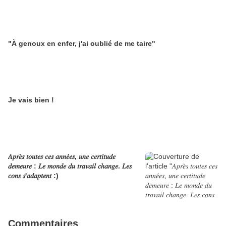
"À genoux en enfer, j'ai oublié de me taire"
Je vais bien !
𝐴𝑝𝑟𝑒̀𝑠 𝑡𝑜𝑢𝑡𝑒𝑠 𝑐𝑒𝑠 𝑎𝑛𝑛𝑒́𝑒𝑠, 𝑢𝑛𝑒 𝑐𝑒𝑟𝑡𝑖𝑡𝑢𝑑𝑒
𝑑𝑒𝑚𝑒𝑢𝑟𝑒 : 𝐿𝑒 𝑚𝑜𝑛𝑑𝑒 𝑑𝑢 𝑡𝑟𝑎𝑣𝑎𝑖𝑙 𝑐ℎ𝑎𝑛𝑔𝑒. 𝐿𝑒𝑠
𝑐𝑜𝑛𝑠 𝑠'𝑎𝑑𝑎𝑝𝑡𝑒𝑛𝑡 :)
Commentaires