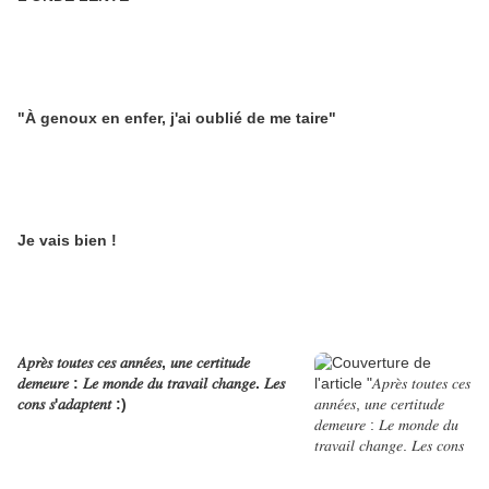
"À genoux en enfer, j'ai oublié de me taire"
Je vais bien !
𝐴𝑝𝑟𝑒̀𝑠 𝑡𝑜𝑢𝑡𝑒𝑠 𝑐𝑒𝑠 𝑎𝑛𝑛𝑒́𝑒𝑠, 𝑢𝑛𝑒 𝑐𝑒𝑟𝑡𝑖𝑡𝑢𝑑𝑒
𝑑𝑒𝑚𝑒𝑢𝑟𝑒 : 𝐿𝑒 𝑚𝑜𝑛𝑑𝑒 𝑑𝑢 𝑡𝑟𝑎𝑣𝑎𝑖𝑙 𝑐ℎ𝑎𝑛𝑔𝑒. 𝐿𝑒𝑠
𝑐𝑜𝑛𝑠 𝑠'𝑎𝑑𝑎𝑝𝑡𝑒𝑛𝑡 :)