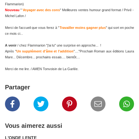
Flammarion)
Nouveau
"
Voyager avec des cons
" Meilleures ventes humour grand format / Privé -
Michel Lafon /
Merci de l'accueil que vous ferez à "
Travailler moins gagner plus
" qui sort en poche
ce mois ci...
A venir
/ chez Flammarion "j'ai lu" une surprise en approche... !
Après "
Un supplément d'âme et l'addition
"...."Prochain Roman aux éditions Laura
Mare... Décembre... prochains essais.... bientôt....
Merci de me lire. / AMEN Tonvoisin de La Garlée.
Partager
Vous aimerez aussi
L'ONDE LENTE