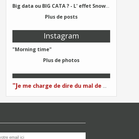
Big data ou BIG CATA ? - L' effet Snowden - Editions Kawa - Un Éditeur différent !
Plus de posts
Instagram
"Morning time"
Plus de photos
"J
e me charge de dire du mal de moi... Quand on me critique... C'est du plagiat ! "