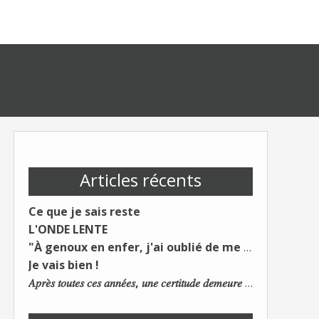
Articles récents
Ce que je sais reste
L'ONDE LENTE
"À genoux en enfer, j'ai oublié de me taire"
Je vais bien !
𝐴𝑝𝑟𝑒̀𝑠 𝑡𝑜𝑢𝑡𝑒𝑠 𝑐𝑒𝑠 𝑎𝑛𝑛𝑒́𝑒𝑠, 𝑢𝑛𝑒 𝑐𝑒𝑟𝑡𝑖𝑡𝑢𝑑𝑒 𝑑𝑒𝑚𝑒𝑢𝑟𝑒 : 𝐿𝑒 𝑚𝑜𝑛𝑑𝑒 𝑑𝑢 𝑡𝑟𝑎𝑣𝑎𝑖𝑙 𝑐ℎ𝑎𝑛𝑔𝑒. 𝐿𝑒𝑠 𝑐𝑜𝑛𝑠 𝑠'𝑎𝑑𝑎𝑝𝑡𝑒𝑛𝑡 :)