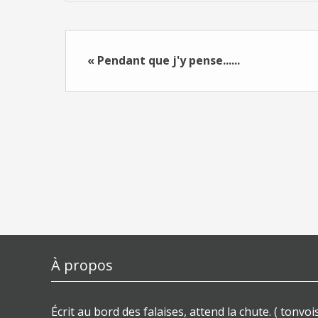
« Pendant que j'y pense......
À propos
Écrit au bord des falaises, attend la chute. ( tonvois