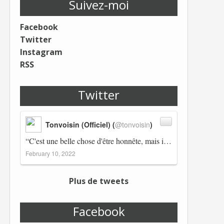
Suivez-moi
Facebook
Twitter
Instagram
RSS
Twitter
Tonvoisin (Officiel) (
@tonvoisin
)
“C'est une belle chose d'être honnête, mais il est également important d'avoir raison.” Winston Churchill Réplico…
February 10, 2022
Plus de tweets
Facebook