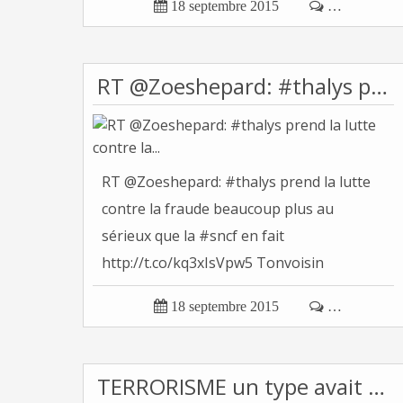

18 septembre 2015

…
RT @Zoeshepard: #thalys prend la lutte contre la...
RT @Zoeshepard: #thalys prend la lutte
contre la fraude beaucoup plus au
sérieux que la #sncf en fait
http://t.co/kq3xIsVpw5 Tonvoisin
(Officiel)...

18 septembre 2015

…
TERRORISME un type avait pensé à songer qu'il...