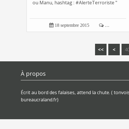
ou Manu, hashtag : #AlerteTerroriste "

18 septembre 2015

…
1
2
3
<<
<
4
À propos
Écrit au bord des falaises, attend la chute. ( tonvois
bureaucraland.fr)