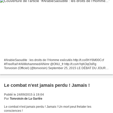
#ArabieSaoudite : les droits de l’Homme exécutés http://t.co/0hY6M00Ccf
#FreeRaif #AliMohammedAlNimr @ONU_fr http://t.co/nYqKOqOsRg
Tonvoisin (Officiel) (@tonvoisin) September 25, 2015 LE DÉBAT DU JOUR |
Les amis parfaits n'existent pas. L'Arabie Saoudite...
Le combat n'est jamais perdu ! Jamais !
Publié le 24/09/2015 à 19:04
Par
Tonvoisin de La Garlée
Le combat n'est jamais perdu ! Jamais ! Un mort peut frelater les
consciences !