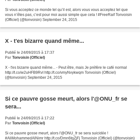
Si vous acceptez ce monde tel qu’il est, alors vous vous acceptez tel que
vous n’êtes pas, c’est pour moi aussi simple que cela ! #FreeRaif Tonvoisin
(Officiel) (@tonvoisin) September 24, 2015
X - t'es bizarre quand même...
Publié le 24/09/2015 à 17:37
Par
Tonvoisin (Officiel)
X - t'es bizarre quand même... - Peut être, mais Je préfère le café normal
http://t.co/w2uHFB9RvI http://t.co/vmyNvykwqm Tonvoisin (Officiel)
(@tonvoisin) September 24, 2015
Si ce pauvre gosse meurt, alors l'@ONU_fr se
sera...
Publié le 24/09/2015 à 17:22
Par
Tonvoisin (Officiel)
Si ce pauvre gosse meurt, alors l'@ONU_fr se sera suicidée !
#AliMohammedAlNimr http://t.co/Dmn6tqZjFj Tonvoisin (Officiel) (@tonvoisin)