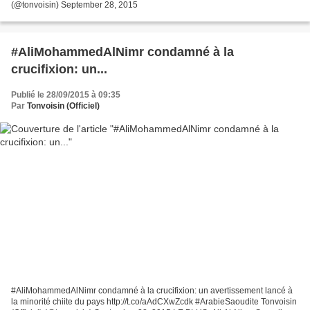
(@tonvoisin) September 28, 2015
#AliMohammedAlNimr condamné à la
crucifixion: un...
Publié le 28/09/2015 à 09:35
Par
Tonvoisin (Officiel)
#AliMohammedAlNimr condamné à la crucifixion: un avertissement lancé à
la minorité chiite du pays http://t.co/aAdCXwZcdk #ArabieSaoudite Tonvoisin