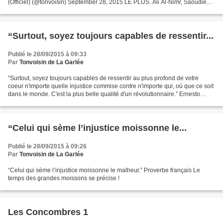
(Officiel) (@tonvoisin) September 28, 2015 LE PLUS. Ali Al-Nimr, Saoudien
de 21 ans, risque d'être décapité...
“Surtout, soyez toujours capables de ressentir...
Publié le 28/09/2015 à 09:33
Par
Tonvoisin de La Garlée
“Surtout, soyez toujours capables de ressentir au plus profond de votre
coeur n'importe quelle injustice commise contre n'importe qui, où que ce soit
dans le monde. C'est la plus belle qualité d'un révolutionnaire.” Ernesto
"Che" Guevara
“Celui qui sème l’injustice moissonne le...
Publié le 28/09/2015 à 09:26
Par
Tonvoisin de La Garlée
“Celui qui sème l’injustice moissonne le malheur.” Proverbe français Le
temps des grandes moissons se précise !
Les Concombres 1