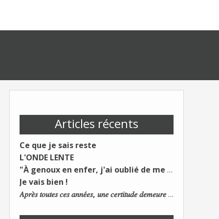
Articles récents
Ce que je sais reste
L'ONDE LENTE
"À genoux en enfer, j'ai oublié de me taire"
Je vais bien !
𝐴𝑝𝑟𝑒̀𝑠 𝑡𝑜𝑢𝑡𝑒𝑠 𝑐𝑒𝑠 𝑎𝑛𝑛𝑒́𝑒𝑠, 𝑢𝑛𝑒 𝑐𝑒𝑟𝑡𝑖𝑡𝑢𝑑𝑒 𝑑𝑒𝑚𝑒𝑢𝑟𝑒 : 𝐿𝑒 𝑚𝑜𝑛𝑑𝑒 𝑑𝑢 𝑡𝑟𝑎𝑣𝑎𝑖𝑙 𝑐ℎ𝑎𝑛𝑔𝑒. 𝐿𝑒𝑠 𝑐𝑜𝑛𝑠 𝑠'𝑎𝑑𝑎𝑝𝑡𝑒𝑛𝑡 :)