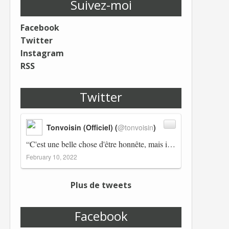
Suivez-moi
Facebook
Twitter
Instagram
RSS
Twitter
Tonvoisin (Officiel) (
@tonvoisin
)
“C'est une belle chose d'être honnête, mais il est également important d'avoir raison.” Winston Churchill Réplico…
February 10, 2022
Plus de tweets
Facebook