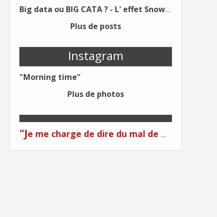
Big data ou BIG CATA ? - L' effet Snowden - Editions Kawa - Un Éditeur différent !
Plus de posts
Instagram
"Morning time"
Plus de photos
"J
e me charge de dire du mal de moi... Quand on me critique... C'est du plagiat ! "