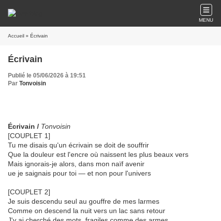
MENU
Accueil
» Écrivain
Écrivain
Publié le 05/06/2026 à 19:51
Par
Tonvoisin
Écrivain /
Tonvoisin
[COUPLET 1]
Tu me disais qu'un écrivain se doit de souffrir
Que la douleur est l'encre où naissent les plus beaux vers
Mais ignorais-je alors, dans mon naïf avenir
ue je saignais pour toi — et non pour l'univers
[COUPLET 2]
Je suis descendu seul au gouffre de mes larmes
Comme on descend la nuit vers un lac sans retour
J'y ai cherché des mots, fragiles comme des armes