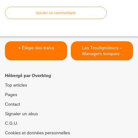
Ajouter un commentaire
< Élégie des trahis
Les Troufignoleurs –
Managers toxiques :
comment les identifier, les
combattre et leur échapper
>
Hébergé par Overblog
Top articles
Pages
Contact
Signaler un abus
C.G.U.
Cookies et données personnelles