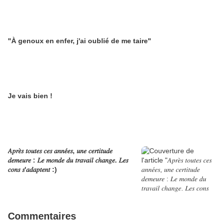
"À genoux en enfer, j'ai oublié de me taire"
Je vais bien !
𝐴𝑝𝑟𝑒̀𝑠 𝑡𝑜𝑢𝑡𝑒𝑠 𝑐𝑒𝑠 𝑎𝑛𝑛𝑒́𝑒𝑠, 𝑢𝑛𝑒 𝑐𝑒𝑟𝑡𝑖𝑡𝑢𝑑𝑒
𝑑𝑒𝑚𝑒𝑢𝑟𝑒 : 𝐿𝑒 𝑚𝑜𝑛𝑑𝑒 𝑑𝑢 𝑡𝑟𝑎𝑣𝑎𝑖𝑙 𝑐ℎ𝑎𝑛𝑔𝑒. 𝐿𝑒𝑠
𝑐𝑜𝑛𝑠 𝑠'𝑎𝑑𝑎𝑝𝑡𝑒𝑛𝑡 :)
Commentaires