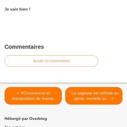
Je vais bien !
Commentaires
Ajouter un commentaire
< "#Coronavirus et
" La sagesse est néfaste au
manipulation de masse,
génie, mortelle au... >
vous avez...
Hébergé par Overblog