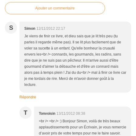
Ajouter un commentaire
S
Simon
12/11/2012 22:17
Je viens de finir ce livre, et dieu sais que je lit très peu (tu
parles il regarde même pas). Il se lit plus facilement que de
voler sa sucette à un enfant. Qu'elle bonheur la cruauté
envers les<br /> connards, les gourmands, les radins, sans
dire que je ne suis pas un pêcheur. Il m'arrive aussi d'être
gourmand d'aimer la débauche et d'être un connard mais
alors pas à temps plein ! J'ai du du<br /> mal à finir ce livre car
je me tordais de rire. Merci de m'avoir donner goût à la
lecture.
Répondre
T
Tonvoisin
13/11/2012 08:38
<br /> <br /> :) Bonjour Simon, voilà de très beaux
applaudissements pour un Écrivain, je vous remercie
d’avoir pris de votre temps pour me le faire savoir.