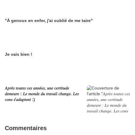
"À genoux en enfer, j'ai oublié de me taire"
Je vais bien !
𝐴𝑝𝑟𝑒̀𝑠 𝑡𝑜𝑢𝑡𝑒𝑠 𝑐𝑒𝑠 𝑎𝑛𝑛𝑒́𝑒𝑠, 𝑢𝑛𝑒 𝑐𝑒𝑟𝑡𝑖𝑡𝑢𝑑𝑒
𝑑𝑒𝑚𝑒𝑢𝑟𝑒 : 𝐿𝑒 𝑚𝑜𝑛𝑑𝑒 𝑑𝑢 𝑡𝑟𝑎𝑣𝑎𝑖𝑙 𝑐ℎ𝑎𝑛𝑔𝑒. 𝐿𝑒𝑠
𝑐𝑜𝑛𝑠 𝑠'𝑎𝑑𝑎𝑝𝑡𝑒𝑛𝑡 :)
Commentaires