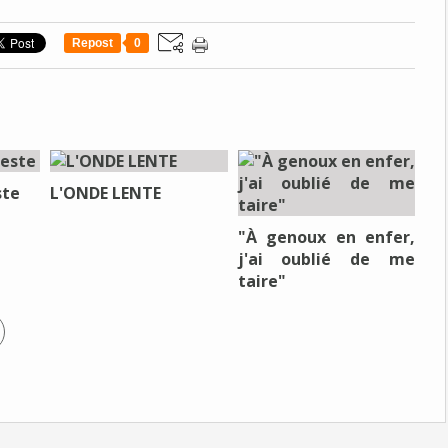
Repost
0
ste
L'ONDE LENTE
"À genoux en enfer,
j'ai oublié de me
taire"