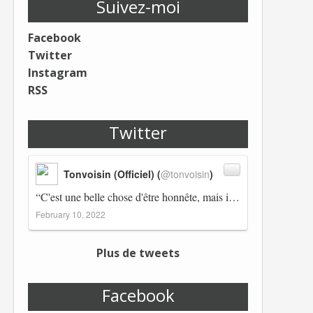
Suivez-moi
Facebook
Twitter
Instagram
RSS
Twitter
Tonvoisin (Officiel) (
@tonvoisin
)
“C'est une belle chose d'être honnête, mais il est également important d'avoir raison.” Winston Churchill Réplico…
February 10, 2022
Plus de tweets
Facebook