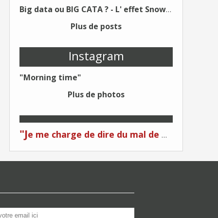
Big data ou BIG CATA ? - L' effet Snowden - Editions Kawa - Un Éditeur différent !
Plus de posts
Instagram
"Morning time"
Plus de photos
"J
e me charge de dire du mal de moi... Quand on me critique... C'est du plagiat ! "