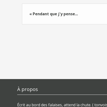
« Pendant que j'y pense...
À propos
Écrit au bord des falaises, attend la chute. ( tonvois