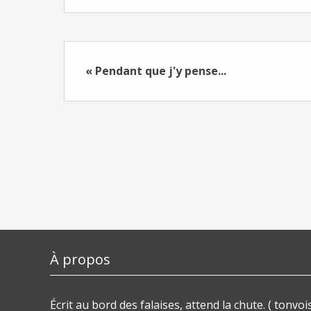
« Pendant que j'y pense...
À propos
Écrit au bord des falaises, attend la chute. ( tonvois