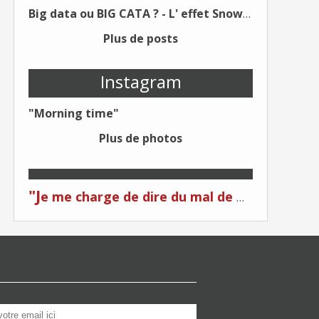
Big data ou BIG CATA ? - L' effet Snowden - Editions Kawa - Un Éditeur différent !
Plus de posts
Instagram
"Morning time"
Plus de photos
"J
e me charge de dire du mal de moi... Quand on me critique... C'est du plagiat ! "