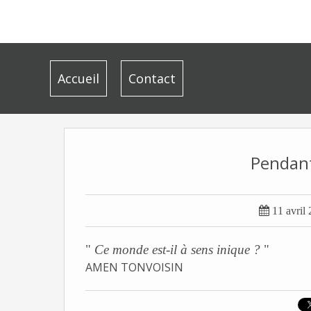
Accueil
Contact
Pendant

11 avril
"
Ce monde est-il à sens inique ?
"
AMEN TONVOISIN