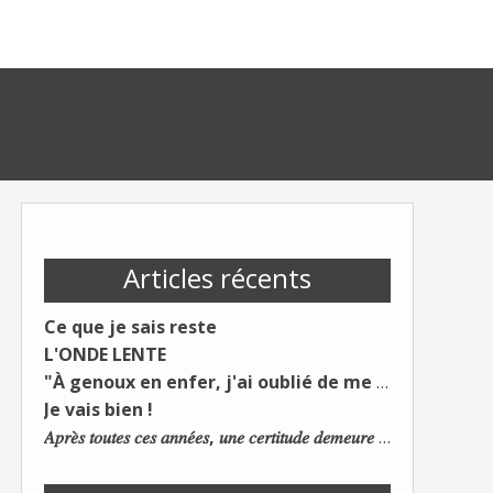
Articles récents
Ce que je sais reste
L'ONDE LENTE
"À genoux en enfer, j'ai oublié de me taire"
Je vais bien !
𝐴𝑝𝑟𝑒̀𝑠 𝑡𝑜𝑢𝑡𝑒𝑠 𝑐𝑒𝑠 𝑎𝑛𝑛𝑒́𝑒𝑠, 𝑢𝑛𝑒 𝑐𝑒𝑟𝑡𝑖𝑡𝑢𝑑𝑒 𝑑𝑒𝑚𝑒𝑢𝑟𝑒 : 𝐿𝑒 𝑚𝑜𝑛𝑑𝑒 𝑑𝑢 𝑡𝑟𝑎𝑣𝑎𝑖𝑙 𝑐ℎ𝑎𝑛𝑔𝑒. 𝐿𝑒𝑠 𝑐𝑜𝑛𝑠 𝑠'𝑎𝑑𝑎𝑝𝑡𝑒𝑛𝑡 :)