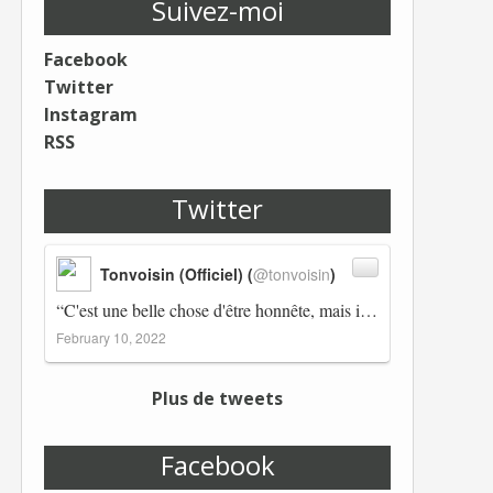
Suivez-moi
Facebook
Twitter
Instagram
RSS
Twitter
Tonvoisin (Officiel) (
@tonvoisin
)
“C'est une belle chose d'être honnête, mais il est également important d'avoir raison.” Winston Churchill Réplico…
February 10, 2022
Plus de tweets
Facebook