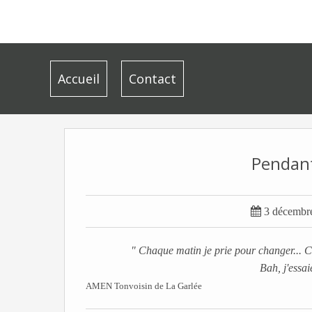
Accueil
Contact
Pendant

3 décembr
" Chaque matin je prie pour changer... C
Bah, j'essa
AMEN Tonvoisin de La Garlée