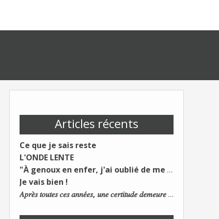
Articles récents
Ce que je sais reste
L'ONDE LENTE
"À genoux en enfer, j'ai oublié de me taire"
Je vais bien !
𝐴𝑝𝑟𝑒̀𝑠 𝑡𝑜𝑢𝑡𝑒𝑠 𝑐𝑒𝑠 𝑎𝑛𝑛𝑒́𝑒𝑠, 𝑢𝑛𝑒 𝑐𝑒𝑟𝑡𝑖𝑡𝑢𝑑𝑒 𝑑𝑒𝑚𝑒𝑢𝑟𝑒 : 𝐿𝑒 𝑚𝑜𝑛𝑑𝑒 𝑑𝑢 𝑡𝑟𝑎𝑣𝑎𝑖𝑙 𝑐ℎ𝑎𝑛𝑔𝑒. 𝐿𝑒𝑠 𝑐𝑜𝑛𝑠 𝑠'𝑎𝑑𝑎𝑝𝑡𝑒𝑛𝑡 :)