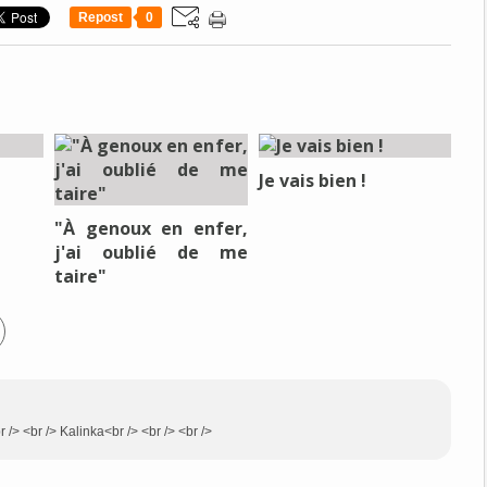
Repost
0
Je vais bien !
"À genoux en enfer,
j'ai oublié de me
taire"
r /> <br /> Kalinka<br /> <br /> <br />