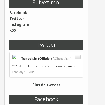
Suivez-moi
Facebook
Twitter
Instagram
RSS
Twitter
Tonvoisin (Officiel) (
@tonvoisin
)
“C'est une belle chose d'être honnête, mais il est également important d'avoir raison.” Winston Churchill Réplico…
February 10, 2022
Plus de tweets
Facebook