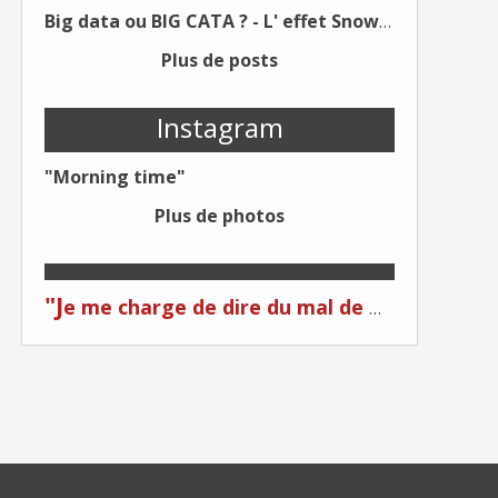
Big data ou BIG CATA ? - L' effet Snowden - Editions Kawa - Un Éditeur différent !
Plus de posts
Instagram
"Morning time"
Plus de photos
"J
e me charge de dire du mal de moi... Quand on me critique... C'est du plagiat ! "