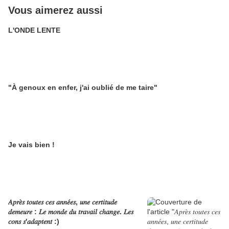
Vous aimerez aussi
L'ONDE LENTE
"À genoux en enfer, j'ai oublié de me taire"
Je vais bien !
𝐴𝑝𝑟𝑒̀𝑠 𝑡𝑜𝑢𝑡𝑒𝑠 𝑐𝑒𝑠 𝑎𝑛𝑛𝑒́𝑒𝑠, 𝑢𝑛𝑒 𝑐𝑒𝑟𝑡𝑖𝑡𝑢𝑑𝑒
𝑑𝑒𝑚𝑒𝑢𝑟𝑒 : 𝐿𝑒 𝑚𝑜𝑛𝑑𝑒 𝑑𝑢 𝑡𝑟𝑎𝑣𝑎𝑖𝑙 𝑐ℎ𝑎𝑛𝑔𝑒. 𝐿𝑒𝑠
𝑐𝑜𝑛𝑠 𝑠'𝑎𝑑𝑎𝑝𝑡𝑒𝑛𝑡 :)