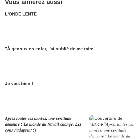
Vous aimerez aussi
L'ONDE LENTE
"À genoux en enfer, j'ai oublié de me taire"
Je vais bien !
𝐴𝑝𝑟𝑒̀𝑠 𝑡𝑜𝑢𝑡𝑒𝑠 𝑐𝑒𝑠 𝑎𝑛𝑛𝑒́𝑒𝑠, 𝑢𝑛𝑒 𝑐𝑒𝑟𝑡𝑖𝑡𝑢𝑑𝑒
𝑑𝑒𝑚𝑒𝑢𝑟𝑒 : 𝐿𝑒 𝑚𝑜𝑛𝑑𝑒 𝑑𝑢 𝑡𝑟𝑎𝑣𝑎𝑖𝑙 𝑐ℎ𝑎𝑛𝑔𝑒. 𝐿𝑒𝑠
𝑐𝑜𝑛𝑠 𝑠'𝑎𝑑𝑎𝑝𝑡𝑒𝑛𝑡 :)