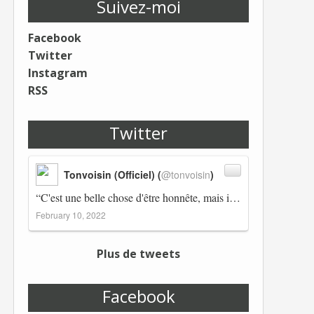
Suivez-moi
Facebook
Twitter
Instagram
RSS
Twitter
Tonvoisin (Officiel) (
@tonvoisin
)
“C'est une belle chose d'être honnête, mais il est également important d'avoir raison.” Winston Churchill Réplico…
February 10, 2022
Plus de tweets
Facebook