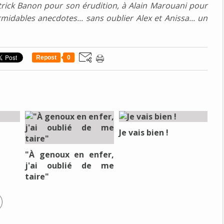
atrick Banon pour son érudition, à Alain Marouani pour
idables anecdotes... sans oublier Alex et Anissa... un
Repost
0
Je vais bien !
"À genoux en enfer,
j'ai oublié de me
taire"