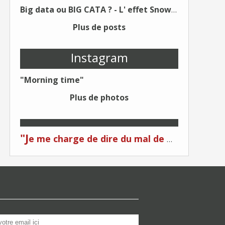
Big data ou BIG CATA ? - L' effet Snowden - Editions Kawa - Un Éditeur différent !
Plus de posts
Instagram
"Morning time"
Plus de photos
"J
e me charge de dire du mal de moi... Quand on me critique... C'est du plagiat ! "