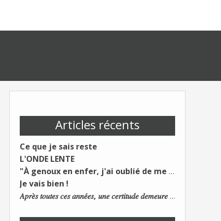
Articles récents
Ce que je sais reste
L'ONDE LENTE
"À genoux en enfer, j'ai oublié de me taire"
Je vais bien !
𝐴𝑝𝑟𝑒̀𝑠 𝑡𝑜𝑢𝑡𝑒𝑠 𝑐𝑒𝑠 𝑎𝑛𝑛𝑒́𝑒𝑠, 𝑢𝑛𝑒 𝑐𝑒𝑟𝑡𝑖𝑡𝑢𝑑𝑒 𝑑𝑒𝑚𝑒𝑢𝑟𝑒 : 𝐿𝑒 𝑚𝑜𝑛𝑑𝑒 𝑑𝑢 𝑡𝑟𝑎𝑣𝑎𝑖𝑙 𝑐ℎ𝑎𝑛𝑔𝑒. 𝐿𝑒𝑠 𝑐𝑜𝑛𝑠 𝑠'𝑎𝑑𝑎𝑝𝑡𝑒𝑛𝑡 :)