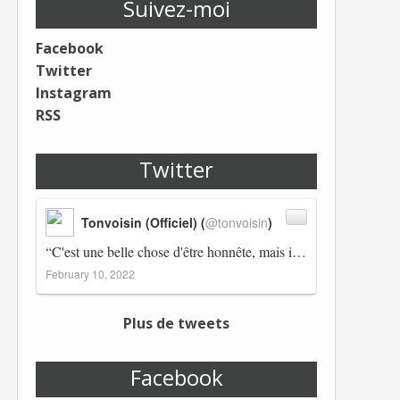
Suivez-moi
Facebook
Twitter
Instagram
RSS
Twitter
Tonvoisin (Officiel) (
@tonvoisin
)
“C'est une belle chose d'être honnête, mais il est également important d'avoir raison.” Winston Churchill Réplico…
February 10, 2022
Plus de tweets
Facebook