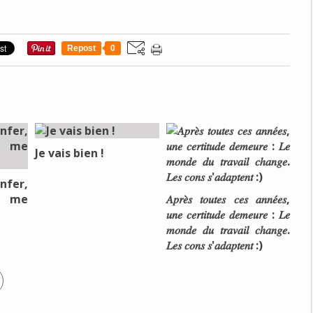
Repost
0
Je vais bien !
nfer,
e me
𝐴𝑝𝑟𝑒̀𝑠 𝑡𝑜𝑢𝑡𝑒𝑠 𝑐𝑒𝑠 𝑎𝑛𝑛𝑒́𝑒𝑠,
𝑢𝑛𝑒 𝑐𝑒𝑟𝑡𝑖𝑡𝑢𝑑𝑒 𝑑𝑒𝑚𝑒𝑢𝑟𝑒 : 𝐿𝑒
𝑚𝑜𝑛𝑑𝑒 𝑑𝑢 𝑡𝑟𝑎𝑣𝑎𝑖𝑙 𝑐ℎ𝑎𝑛𝑔𝑒.
𝐿𝑒𝑠 𝑐𝑜𝑛𝑠 𝑠'𝑎𝑑𝑎𝑝𝑡𝑒𝑛𝑡 :)