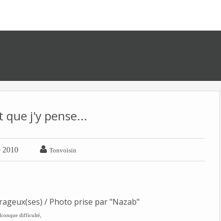
 que j'y pense...

e 2010
Tonvoisin
urageux(ses) / Photo prise par "Nazab"
conque difficulté,