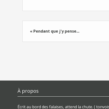
« Pendant que j'y pense...
À propos
Écrit au bord des falaises, attend la chute. ( tonvois