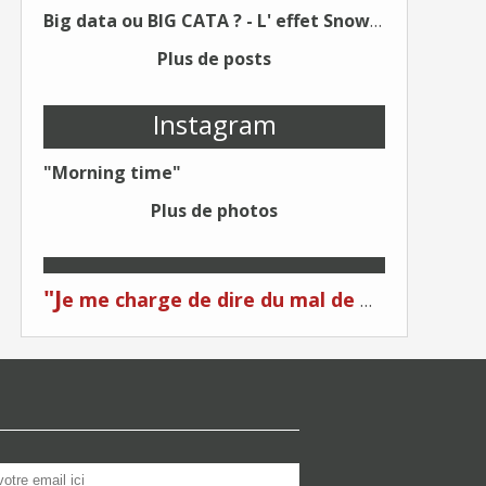
Big data ou BIG CATA ? - L' effet Snowden - Editions Kawa - Un Éditeur différent !
Plus de posts
Instagram
"Morning time"
Plus de photos
"J
e me charge de dire du mal de moi... Quand on me critique... C'est du plagiat ! "