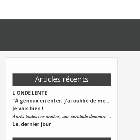
Articles récents
L'ONDE LENTE
"À genoux en enfer, j'ai oublié de me taire"
Je vais bien !
𝐴𝑝𝑟𝑒̀𝑠 𝑡𝑜𝑢𝑡𝑒𝑠 𝑐𝑒𝑠 𝑎𝑛𝑛𝑒́𝑒𝑠, 𝑢𝑛𝑒 𝑐𝑒𝑟𝑡𝑖𝑡𝑢𝑑𝑒 𝑑𝑒𝑚𝑒𝑢𝑟𝑒 : 𝐿𝑒 𝑚𝑜𝑛𝑑𝑒 𝑑𝑢 𝑡𝑟𝑎𝑣𝑎𝑖𝑙 𝑐ℎ𝑎𝑛𝑔𝑒. 𝐿𝑒𝑠 𝑐𝑜𝑛𝑠 𝑠'𝑎𝑑𝑎𝑝𝑡𝑒𝑛𝑡 :)
Le. dernier jour