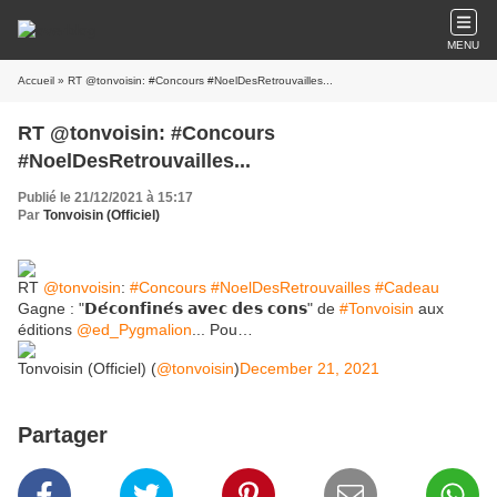
MENU
Accueil
» RT @tonvoisin: #Concours #NoelDesRetrouvailles...
RT @tonvoisin: #Concours
#NoelDesRetrouvailles...
Publié le 21/12/2021 à 15:17
Par
Tonvoisin (Officiel)
RT
@tonvoisin
:
#Concours
#NoelDesRetrouvailles
#Cadeau
Gagne : "𝗗𝗲́𝗰𝗼𝗻𝗳𝗶𝗻𝗲́𝘀 𝗮𝘃𝗲𝗰 𝗱𝗲𝘀 𝗰𝗼𝗻𝘀" de
#Tonvoisin
aux
éditions
@ed_Pygmalion
... Pou…
Tonvoisin (Officiel) (
@tonvoisin
)
December 21, 2021
Partager