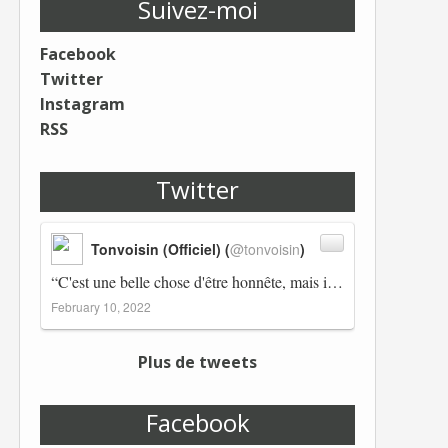
Suivez-moi
Facebook
Twitter
Instagram
RSS
Twitter
Tonvoisin (Officiel) (
@tonvoisin
)
“C'est une belle chose d'être honnête, mais il est également important d'avoir raison.” Winston Churchill Réplico…
February 10, 2022
Plus de tweets
Facebook