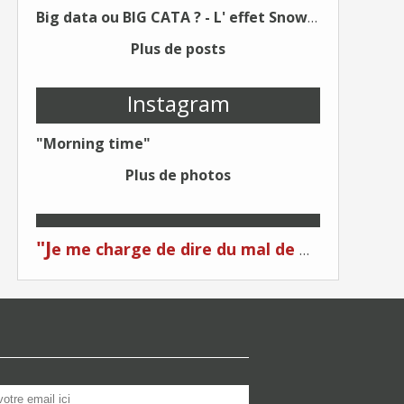
Big data ou BIG CATA ? - L' effet Snowden - Editions Kawa - Un Éditeur différent !
Plus de posts
Instagram
"Morning time"
Plus de photos
"J
e me charge de dire du mal de moi... Quand on me critique... C'est du plagiat ! "