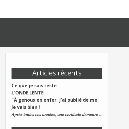
Articles récents
Ce que je sais reste
L'ONDE LENTE
"À genoux en enfer, j'ai oublié de me taire"
Je vais bien !
𝐴𝑝𝑟𝑒̀𝑠 𝑡𝑜𝑢𝑡𝑒𝑠 𝑐𝑒𝑠 𝑎𝑛𝑛𝑒́𝑒𝑠, 𝑢𝑛𝑒 𝑐𝑒𝑟𝑡𝑖𝑡𝑢𝑑𝑒 𝑑𝑒𝑚𝑒𝑢𝑟𝑒 : 𝐿𝑒 𝑚𝑜𝑛𝑑𝑒 𝑑𝑢 𝑡𝑟𝑎𝑣𝑎𝑖𝑙 𝑐ℎ𝑎𝑛𝑔𝑒. 𝐿𝑒𝑠 𝑐𝑜𝑛𝑠 𝑠'𝑎𝑑𝑎𝑝𝑡𝑒𝑛𝑡 :)