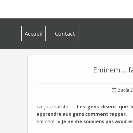
Accueil
Contact
Eminem... fa

2 août 
La journaliste :
Les gens disent que l
apprendre aux gens comment rapper.
Eminem :
« Je ne me souviens pas avoir en