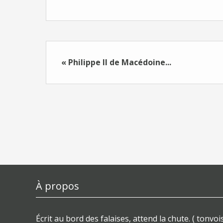
« Philippe II de Macédoine...
À propos
Écrit au bord des falaises, attend la chute. ( tonvois