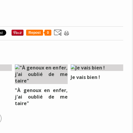
Repost
0
Je vais bien !
"À genoux en enfer,
j'ai oublié de me
taire"