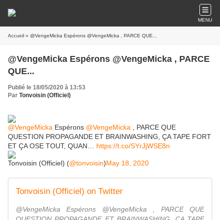
MENU
Accueil
» @VengeMicka Espérons @VengeMicka , PARCE QUE...
@VengeMicka Espérons @VengeMicka , PARCE
QUE...
Publié le 18/05/2020 à 13:53
Par
Tonvoisin (Officiel)
@VengeMicka
Espérons
@VengeMicka
, PARCE QUE
QUESTION PROPAGANDE ET BRAINWASHING, ÇA TAPE FORT
ET ÇA OSE TOUT, QUAN…
https://t.co/SYrJjWSE8n
Tonvoisin (Officiel) (
@tonvoisin
)
May 18, 2020
Tonvoisin (Officiel) on Twitter
@VengeMicka Espérons @VengeMicka , PARCE QUE
QUESTION PROPAGANDE ET BRAINWASHING, ÇA TAPE