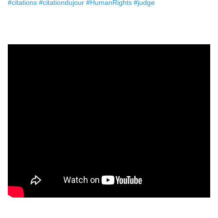
#citations
#citationdujour
#HumanRights
#judge