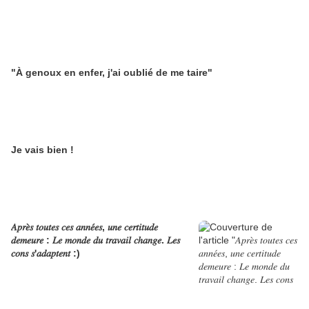
"À genoux en enfer, j'ai oublié de me taire"
Je vais bien !
𝐴𝑝𝑟𝑒̀𝑠 𝑡𝑜𝑢𝑡𝑒𝑠 𝑐𝑒𝑠 𝑎𝑛𝑛𝑒́𝑒𝑠, 𝑢𝑛𝑒 𝑐𝑒𝑟𝑡𝑖𝑡𝑢𝑑𝑒
𝑑𝑒𝑚𝑒𝑢𝑟𝑒 : 𝐿𝑒 𝑚𝑜𝑛𝑑𝑒 𝑑𝑢 𝑡𝑟𝑎𝑣𝑎𝑖𝑙 𝑐ℎ𝑎𝑛𝑔𝑒. 𝐿𝑒𝑠
𝑐𝑜𝑛𝑠 𝑠'𝑎𝑑𝑎𝑝𝑡𝑒𝑛𝑡 :)