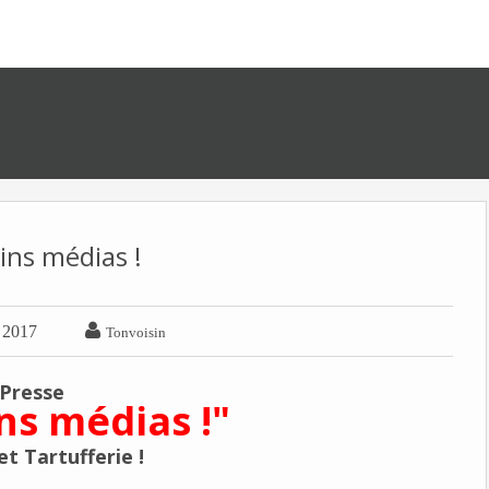
ains médias !

r 2017
Tonvoisin
 Presse
ns médias !"
et Tartufferie !