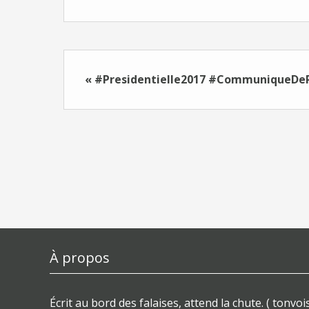
« #Presidentielle2017 #CommuniqueDe
À propos
Écrit au bord des falaises, attend la chute. ( tonvois