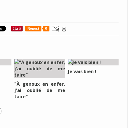
Repost
0
Je vais bien !
"À genoux en enfer,
j'ai oublié de me
taire"