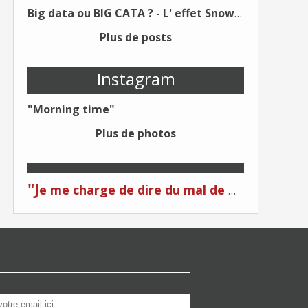
Big data ou BIG CATA ? - L' effet Snowden - Editions Kawa - Un Éditeur différent !
Plus de posts
Instagram
"Morning time"
Plus de photos
"J
e me charge de dire du mal de moi... Quand on me critique... C'est du plagiat ! "