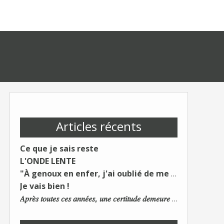
Articles récents
Ce que je sais reste
L'ONDE LENTE
"À genoux en enfer, j'ai oublié de me taire"
Je vais bien !
𝐴𝑝𝑟𝑒̀𝑠 𝑡𝑜𝑢𝑡𝑒𝑠 𝑐𝑒𝑠 𝑎𝑛𝑛𝑒́𝑒𝑠, 𝑢𝑛𝑒 𝑐𝑒𝑟𝑡𝑖𝑡𝑢𝑑𝑒 𝑑𝑒𝑚𝑒𝑢𝑟𝑒 : 𝐿𝑒 𝑚𝑜𝑛𝑑𝑒 𝑑𝑢 𝑡𝑟𝑎𝑣𝑎𝑖𝑙 𝑐ℎ𝑎𝑛𝑔𝑒. 𝐿𝑒𝑠 𝑐𝑜𝑛𝑠 𝑠'𝑎𝑑𝑎𝑝𝑡𝑒𝑛𝑡 :)