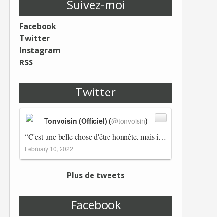
Suivez-moi
Facebook
Twitter
Instagram
RSS
Twitter
Tonvoisin (Officiel) (
@tonvoisin
)
“C'est une belle chose d'être honnête, mais il est également important d'avoir raison.” Winston Churchill Réplico…
February 10, 2022
Plus de tweets
Facebook