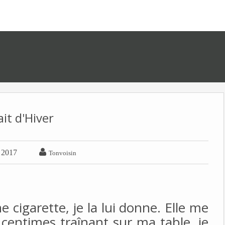
ait d'Hiver

r 2017
Tonvoisin
igarette, je la lui donne.
Elle me
centimes traînant sur ma table, je