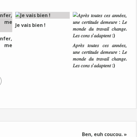
Je vais bien !
nfer,
e me
𝐴𝑝𝑟𝑒̀𝑠 𝑡𝑜𝑢𝑡𝑒𝑠 𝑐𝑒𝑠 𝑎𝑛𝑛𝑒́𝑒𝑠,
𝑢𝑛𝑒 𝑐𝑒𝑟𝑡𝑖𝑡𝑢𝑑𝑒 𝑑𝑒𝑚𝑒𝑢𝑟𝑒 : 𝐿𝑒
𝑚𝑜𝑛𝑑𝑒 𝑑𝑢 𝑡𝑟𝑎𝑣𝑎𝑖𝑙 𝑐ℎ𝑎𝑛𝑔𝑒.
𝐿𝑒𝑠 𝑐𝑜𝑛𝑠 𝑠'𝑎𝑑𝑎𝑝𝑡𝑒𝑛𝑡 :)
Ben, euh coucou. »