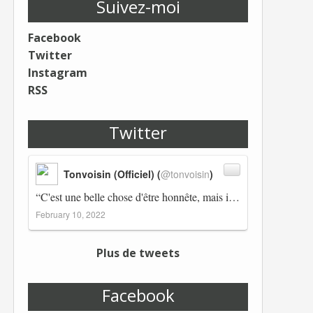
Suivez-moi
Facebook
Twitter
Instagram
RSS
Twitter
Tonvoisin (Officiel) (
@tonvoisin
)
“C'est une belle chose d'être honnête, mais il est également important d'avoir raison.” Winston Churchill Réplico…
February 10, 2022
Plus de tweets
Facebook