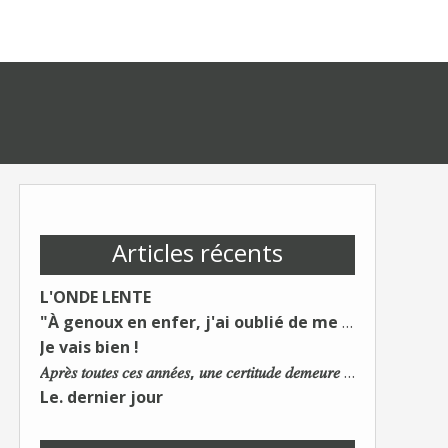
Articles récents
L'ONDE LENTE
"À genoux en enfer, j'ai oublié de me taire"
Je vais bien !
𝐴𝑝𝑟𝑒̀𝑠 𝑡𝑜𝑢𝑡𝑒𝑠 𝑐𝑒𝑠 𝑎𝑛𝑛𝑒́𝑒𝑠, 𝑢𝑛𝑒 𝑐𝑒𝑟𝑡𝑖𝑡𝑢𝑑𝑒 𝑑𝑒𝑚𝑒𝑢𝑟𝑒 : 𝐿𝑒 𝑚𝑜𝑛𝑑𝑒 𝑑𝑢 𝑡𝑟𝑎𝑣𝑎𝑖𝑙 𝑐ℎ𝑎𝑛𝑔𝑒. 𝐿𝑒𝑠 𝑐𝑜𝑛𝑠 𝑠'𝑎𝑑𝑎𝑝𝑡𝑒𝑛𝑡 :)
Le. dernier jour