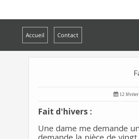
Accueil
Contact
F

12 févrie
Fait d'hivers :
Une dame me demande une c
demande la pièce de vingt 