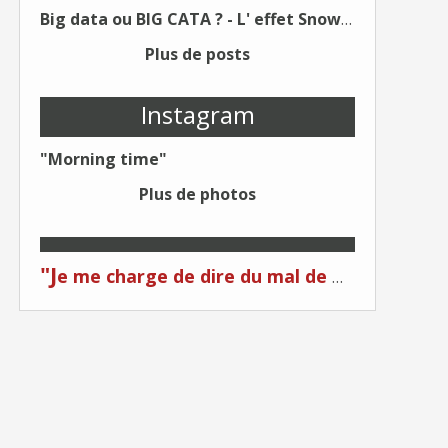
Big data ou BIG CATA ? - L' effet Snowden - Editions Kawa - Un Éditeur différent !
Plus de posts
Instagram
"Morning time"
Plus de photos
"J
e me charge de dire du mal de moi... Quand on me critique... C'est du plagiat ! "