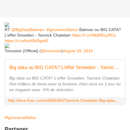
RT
@BigDataBatman
:
#IgnoranceDetox
Batman ou BIG CATA?
L’effet Snowden - Yannick Chatelain
https://t.co/9kd0KLyHOu
https://t.co/kuH5kDgnk5
Tonvoisin (Officiel) (
@tonvoisin
)
August 10, 2016
Big data ou BIG CATA? L'effet Snowden - Yannick Chatelain sur Fnac.com
Big data ou BIG CATA? L'effet Snowden, Yannick Chatelain.
Des milliers de livres avec la livraison chez vous en 1 jour ou
en magasin avec -5% de réduction .
http://livre.fnac.com/a9366360/Yannick-Chatelain-Big-data-ou-BIG-CATA-L-effet-Snowden
#IgnoranceDetox
Partager