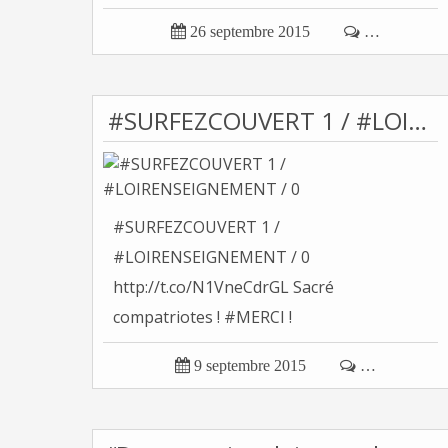

26 septembre 2015

…
#SURFEZCOUVERT 1 / #LOIRENSEIGNEMENT / 0
#SURFEZCOUVERT 1 /
#LOIRENSEIGNEMENT / 0
http://t.co/N1VneCdrGL Sacré
compatriotes ! #MERCI !
http://t.co/kB8Y4F124B Tonvoisin

9 septembre 2015

…
(Officiel) (@tonvoisin)...