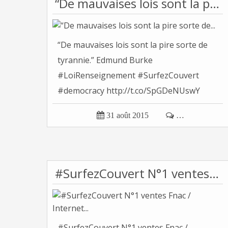
“De mauvaises lois sont la pire sorte de...
“De mauvaises lois sont la pire sorte de
tyrannie.” Edmund Burke
#LoiRenseignement #SurfezCouvert
#democracy http://t.co/SpGDeNUswY
Tonvoisin...

31 août 2015

…
#SurfezCouvert N°1 ventes Fnac / Internet...
#SurfezCouvert N°1 ventes Fnac /