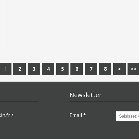
1
2
3
4
5
6
7
8
>
>>
Newsletter
in.fr /
Email