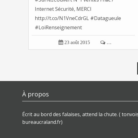
Internet Sécurité, MERCI
http://t.co/N1VneCdrGL #Datagueule
#LoiRenseignement
http://t.co/UNiZml2CBH Tonvoisin...

23 août 2015

…
À propos
Écrit au bord des falaises, attend la chute. ( tonvois
bureaucraland.fr)