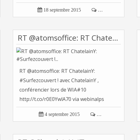
http://t.co/J7OA… Tonvoisin...

18 septembre 2015

…
RT @atomsoffice: RT ChatelainY: #Surfezcouvert !...
RT @atomsoffice: RT ChatelainY:
#Surfezcouvert ! avec ChatelainY ,
conférencier lors de WIA#10
http://t.co/r0E0YwlA70 via webinalps
#LoiRen…...

4 septembre 2015

…