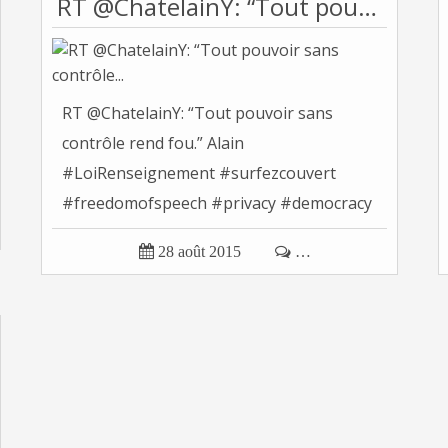
RT @ChatelainY: “Tout pouvoir sans contrôle...
RT @ChatelainY: “Tout pouvoir sans
contrôle rend fou.” Alain
#LoiRenseignement #surfezcouvert
#freedomofspeech #privacy #democracy
http://… Tonvoisin...

28 août 2015

…