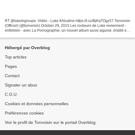
RT @lukelegroupe: Vidéo - Luke #Alcaline https://t.co/BjKqTOgz57 Tonvoisin
(Officiel) (@tonvoisin) October 29, 2015 Les rockeurs de Luke reviennent -
enfiiiiiiiiin - avec La Pornographie, un nouvel album aussi aiguisé, éraillé et
rageur que les précédents,...
Hébergé par Overblog
Top articles
Pages
Contact
Signaler un abus
C.G.U.
Cookies et données personnelles
Préférences cookies
Voir le profil de Tonvoisin sur le portail Overblog