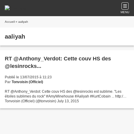
MENU
Accueil
» aaliyah
aaliyah
RT @Anthony_Verdot: Cette couv HS des
@lesinrocks...
Publié le 13/07/2015 à 11:23
Par
Tonvoisin (Officiel)
RT @Anthony_Verdot: Cette couv HS des @lesinrocks est sublime. "Les
étoiles sublimes du rock" #AmyWinehouse #Aaliyah #KurtCobain ... http:/…
Tonvoisin (Officiel) (@tonvoisin) July 13, 2015