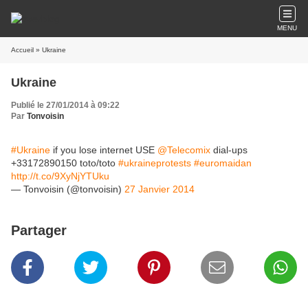
MENU
Accueil
» Ukraine
Ukraine
Publié le 27/01/2014 à 09:22
Par
Tonvoisin
#Ukraine
if you lose internet USE
@Telecomix
dial-ups
+33172890150 toto/toto
#ukraineprotests
#euromaidan
http://t.co/9XyNjYTUku
— Tonvoisin (@tonvoisin)
27 Janvier 2014
Partager