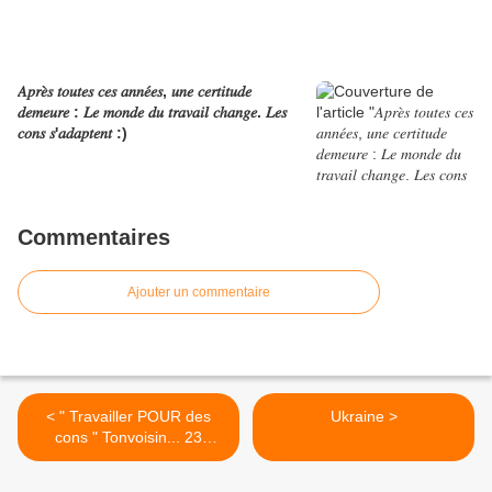
𝐴𝑝𝑟𝑒̀𝑠 𝑡𝑜𝑢𝑡𝑒𝑠 𝑐𝑒𝑠 𝑎𝑛𝑛𝑒́𝑒𝑠, 𝑢𝑛𝑒 𝑐𝑒𝑟𝑡𝑖𝑡𝑢𝑑𝑒
𝑑𝑒𝑚𝑒𝑢𝑟𝑒 : 𝐿𝑒 𝑚𝑜𝑛𝑑𝑒 𝑑𝑢 𝑡𝑟𝑎𝑣𝑎𝑖𝑙 𝑐ℎ𝑎𝑛𝑔𝑒. 𝐿𝑒𝑠
𝑐𝑜𝑛𝑠 𝑠'𝑎𝑑𝑎𝑝𝑡𝑒𝑛𝑡 :)
Commentaires
Ajouter un commentaire
< " Travailler POUR des
Ukraine >
cons " Tonvoisin... 23
Janvier 2014