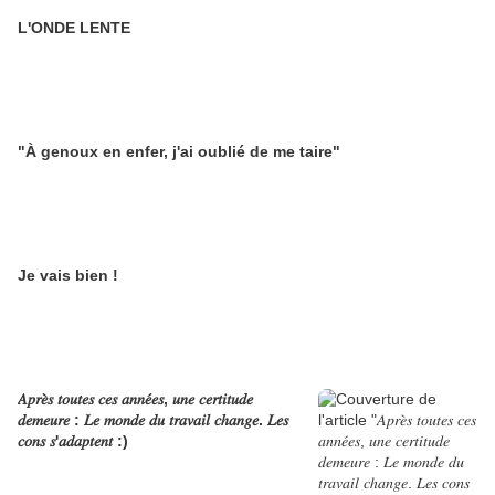
L'ONDE LENTE
"À genoux en enfer, j'ai oublié de me taire"
Je vais bien !
𝐴𝑝𝑟𝑒̀𝑠 𝑡𝑜𝑢𝑡𝑒𝑠 𝑐𝑒𝑠 𝑎𝑛𝑛𝑒́𝑒𝑠, 𝑢𝑛𝑒 𝑐𝑒𝑟𝑡𝑖𝑡𝑢𝑑𝑒
𝑑𝑒𝑚𝑒𝑢𝑟𝑒 : 𝐿𝑒 𝑚𝑜𝑛𝑑𝑒 𝑑𝑢 𝑡𝑟𝑎𝑣𝑎𝑖𝑙 𝑐ℎ𝑎𝑛𝑔𝑒. 𝐿𝑒𝑠
𝑐𝑜𝑛𝑠 𝑠'𝑎𝑑𝑎𝑝𝑡𝑒𝑛𝑡 :)