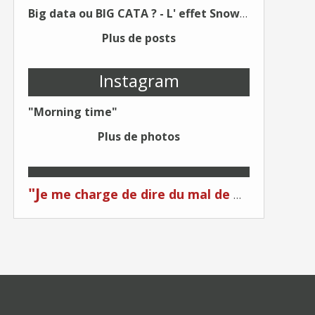
Big data ou BIG CATA ? - L' effet Snowden - Editions Kawa - Un Éditeur différent !
Plus de posts
Instagram
"Morning time"
Plus de photos
"J
e me charge de dire du mal de moi... Quand on me critique... C'est du plagiat ! "