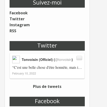
Suivez-moi
Facebook
Twitter
Instagram
RSS
Twitter
Tonvoisin (Officiel) (
@tonvoisin
)
“C'est une belle chose d'être honnête, mais il est également important d'avoir raison.” Winston Churchill Réplico…
February 10, 2022
Plus de tweets
Facebook