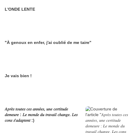
L'ONDE LENTE
"À genoux en enfer, j'ai oublié de me taire"
Je vais bien !
𝐴𝑝𝑟𝑒̀𝑠 𝑡𝑜𝑢𝑡𝑒𝑠 𝑐𝑒𝑠 𝑎𝑛𝑛𝑒́𝑒𝑠, 𝑢𝑛𝑒 𝑐𝑒𝑟𝑡𝑖𝑡𝑢𝑑𝑒
𝑑𝑒𝑚𝑒𝑢𝑟𝑒 : 𝐿𝑒 𝑚𝑜𝑛𝑑𝑒 𝑑𝑢 𝑡𝑟𝑎𝑣𝑎𝑖𝑙 𝑐ℎ𝑎𝑛𝑔𝑒. 𝐿𝑒𝑠
𝑐𝑜𝑛𝑠 𝑠'𝑎𝑑𝑎𝑝𝑡𝑒𝑛𝑡 :)