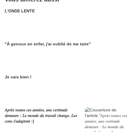
L'ONDE LENTE
"À genoux en enfer, j'ai oublié de me taire"
Je vais bien !
𝐴𝑝𝑟𝑒̀𝑠 𝑡𝑜𝑢𝑡𝑒𝑠 𝑐𝑒𝑠 𝑎𝑛𝑛𝑒́𝑒𝑠, 𝑢𝑛𝑒 𝑐𝑒𝑟𝑡𝑖𝑡𝑢𝑑𝑒
𝑑𝑒𝑚𝑒𝑢𝑟𝑒 : 𝐿𝑒 𝑚𝑜𝑛𝑑𝑒 𝑑𝑢 𝑡𝑟𝑎𝑣𝑎𝑖𝑙 𝑐ℎ𝑎𝑛𝑔𝑒. 𝐿𝑒𝑠
𝑐𝑜𝑛𝑠 𝑠'𝑎𝑑𝑎𝑝𝑡𝑒𝑛𝑡 :)