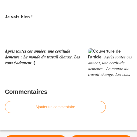
Je vais bien !
𝐴𝑝𝑟𝑒̀𝑠 𝑡𝑜𝑢𝑡𝑒𝑠 𝑐𝑒𝑠 𝑎𝑛𝑛𝑒́𝑒𝑠, 𝑢𝑛𝑒 𝑐𝑒𝑟𝑡𝑖𝑡𝑢𝑑𝑒
𝑑𝑒𝑚𝑒𝑢𝑟𝑒 : 𝐿𝑒 𝑚𝑜𝑛𝑑𝑒 𝑑𝑢 𝑡𝑟𝑎𝑣𝑎𝑖𝑙 𝑐ℎ𝑎𝑛𝑔𝑒. 𝐿𝑒𝑠
𝑐𝑜𝑛𝑠 𝑠'𝑎𝑑𝑎𝑝𝑡𝑒𝑛𝑡 :)
Commentaires
Ajouter un commentaire