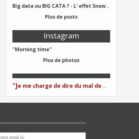
Big data ou BIG CATA ? - L' effet Snowden - Editions Kawa - Un Éditeur différent !
Plus de posts
Instagram
"Morning time"
Plus de photos
"J
e me charge de dire du mal de moi... Quand on me critique... C'est du plagiat ! "