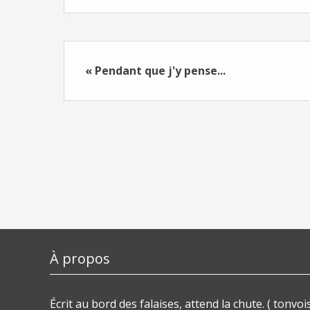
« Pendant que j'y pense...
À propos
Écrit au bord des falaises, attend la chute. ( tonvois