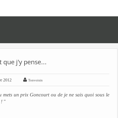
 que j'y pense...

re 2012
Tonvoisin
u mets un prix Goncourt ou de je ne sais quoi sous le
 !
"