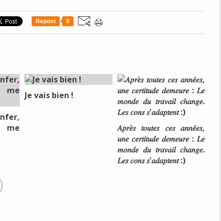
Repost
0
Je vais bien !
nfer,
e me
𝐴𝑝𝑟𝑒̀𝑠 𝑡𝑜𝑢𝑡𝑒𝑠 𝑐𝑒𝑠 𝑎𝑛𝑛𝑒́𝑒𝑠,
𝑢𝑛𝑒 𝑐𝑒𝑟𝑡𝑖𝑡𝑢𝑑𝑒 𝑑𝑒𝑚𝑒𝑢𝑟𝑒 : 𝐿𝑒
𝑚𝑜𝑛𝑑𝑒 𝑑𝑢 𝑡𝑟𝑎𝑣𝑎𝑖𝑙 𝑐ℎ𝑎𝑛𝑔𝑒.
𝐿𝑒𝑠 𝑐𝑜𝑛𝑠 𝑠'𝑎𝑑𝑎𝑝𝑡𝑒𝑛𝑡 :)