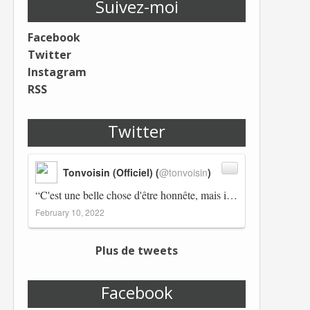
Suivez-moi
Facebook
Twitter
Instagram
RSS
Twitter
Tonvoisin (Officiel) (
@tonvoisin
)
“C'est une belle chose d'être honnête, mais il est également important d'avoir raison.” Winston Churchill Réplico…
February 10, 2022
Plus de tweets
Facebook