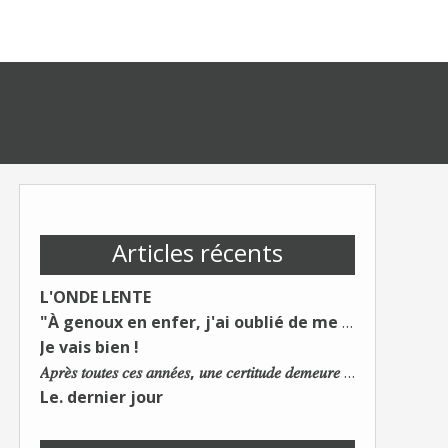
Articles récents
L'ONDE LENTE
"À genoux en enfer, j'ai oublié de me taire"
Je vais bien !
𝐴𝑝𝑟𝑒̀𝑠 𝑡𝑜𝑢𝑡𝑒𝑠 𝑐𝑒𝑠 𝑎𝑛𝑛𝑒́𝑒𝑠, 𝑢𝑛𝑒 𝑐𝑒𝑟𝑡𝑖𝑡𝑢𝑑𝑒 𝑑𝑒𝑚𝑒𝑢𝑟𝑒 : 𝐿𝑒 𝑚𝑜𝑛𝑑𝑒 𝑑𝑢 𝑡𝑟𝑎𝑣𝑎𝑖𝑙 𝑐ℎ𝑎𝑛𝑔𝑒. 𝐿𝑒𝑠 𝑐𝑜𝑛𝑠 𝑠'𝑎𝑑𝑎𝑝𝑡𝑒𝑛𝑡 :)
Le. dernier jour