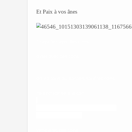
Et Paix à vos ânes
Travailler avec des cons
diner avec des cons
on ira tous au paradis sauf les cons
ne entreprise a la con
kit de survie dans un monde de cons
avan la fin du monde
vivre avec des cons