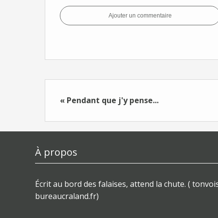
Ajouter un commentaire
« Pendant que j'y pense...
À propos
Écrit au bord des falaises, attend la chute. ( tonvois
bureaucraland.fr)