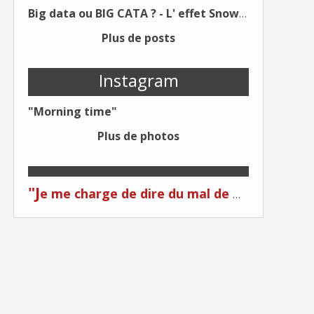
Big data ou BIG CATA ? - L' effet Snowden - Editions Kawa - Un Éditeur différent !
Plus de posts
Instagram
"Morning time"
Plus de photos
"J
e me charge de dire du mal de moi... Quand on me critique... C'est du plagiat ! "