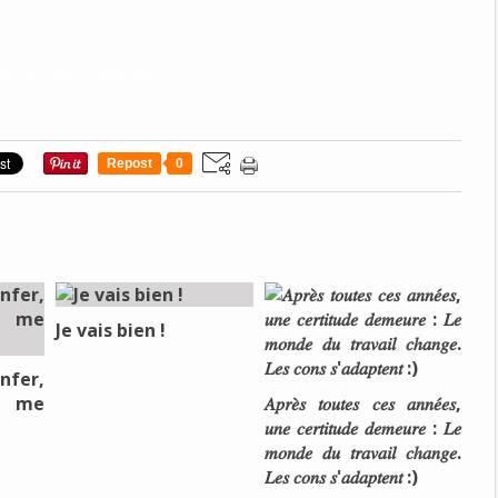
ots et des imbéciles
Repost
0
Je vais bien !
nfer,
e me
𝐴𝑝𝑟𝑒̀𝑠 𝑡𝑜𝑢𝑡𝑒𝑠 𝑐𝑒𝑠 𝑎𝑛𝑛𝑒́𝑒𝑠,
𝑢𝑛𝑒 𝑐𝑒𝑟𝑡𝑖𝑡𝑢𝑑𝑒 𝑑𝑒𝑚𝑒𝑢𝑟𝑒 : 𝐿𝑒
𝑚𝑜𝑛𝑑𝑒 𝑑𝑢 𝑡𝑟𝑎𝑣𝑎𝑖𝑙 𝑐ℎ𝑎𝑛𝑔𝑒.
𝐿𝑒𝑠 𝑐𝑜𝑛𝑠 𝑠'𝑎𝑑𝑎𝑝𝑡𝑒𝑛𝑡 :)