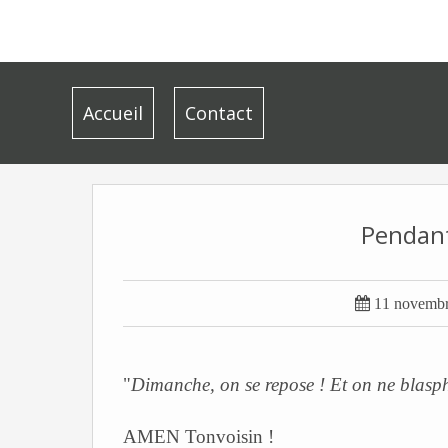
Accueil
Contact
Pendant

11 novemb
"
Dimanche, on se repose ! Et on ne blasph
AMEN Tonvoisin !