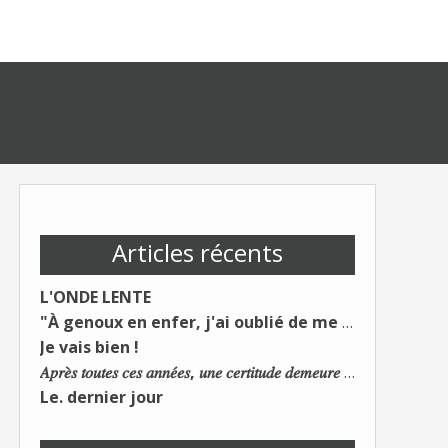
Articles récents
L'ONDE LENTE
"À genoux en enfer, j'ai oublié de me taire"
Je vais bien !
𝐴𝑝𝑟𝑒̀𝑠 𝑡𝑜𝑢𝑡𝑒𝑠 𝑐𝑒𝑠 𝑎𝑛𝑛𝑒́𝑒𝑠, 𝑢𝑛𝑒 𝑐𝑒𝑟𝑡𝑖𝑡𝑢𝑑𝑒 𝑑𝑒𝑚𝑒𝑢𝑟𝑒 : 𝐿𝑒 𝑚𝑜𝑛𝑑𝑒 𝑑𝑢 𝑡𝑟𝑎𝑣𝑎𝑖𝑙 𝑐ℎ𝑎𝑛𝑔𝑒. 𝐿𝑒𝑠 𝑐𝑜𝑛𝑠 𝑠'𝑎𝑑𝑎𝑝𝑡𝑒𝑛𝑡 :)
Le. dernier jour