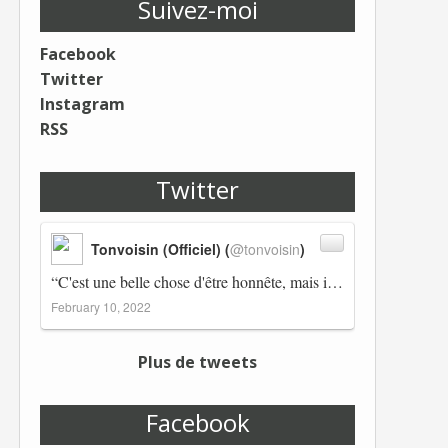
Suivez-moi
Facebook
Twitter
Instagram
RSS
Twitter
Tonvoisin (Officiel) (
@tonvoisin
)
“C'est une belle chose d'être honnête, mais il est également important d'avoir raison.” Winston Churchill Réplico…
February 10, 2022
Plus de tweets
Facebook