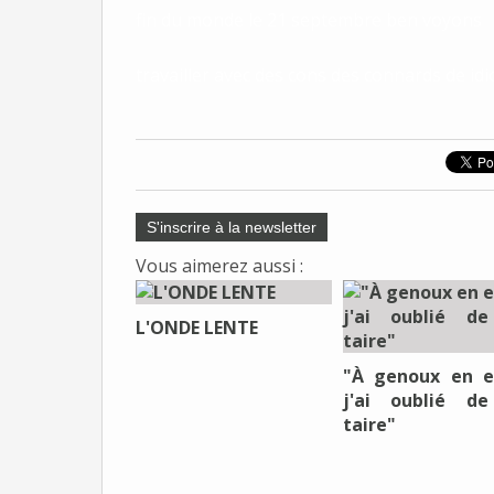
fin du monde le 21 septembre ben voyons
travailler avec des cons des connards de idi
S'inscrire à la newsletter
Vous aimerez aussi :
L'ONDE LENTE
"À genoux en e
j'ai oublié d
taire"