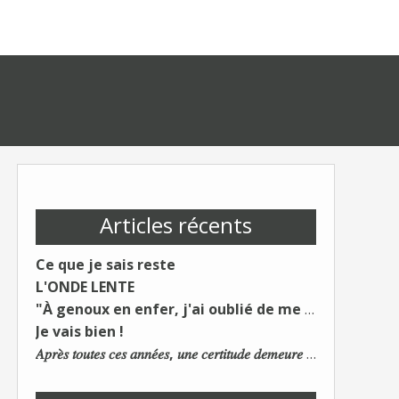
Articles récents
Ce que je sais reste
L'ONDE LENTE
"À genoux en enfer, j'ai oublié de me taire"
Je vais bien !
𝐴𝑝𝑟𝑒̀𝑠 𝑡𝑜𝑢𝑡𝑒𝑠 𝑐𝑒𝑠 𝑎𝑛𝑛𝑒́𝑒𝑠, 𝑢𝑛𝑒 𝑐𝑒𝑟𝑡𝑖𝑡𝑢𝑑𝑒 𝑑𝑒𝑚𝑒𝑢𝑟𝑒 : 𝐿𝑒 𝑚𝑜𝑛𝑑𝑒 𝑑𝑢 𝑡𝑟𝑎𝑣𝑎𝑖𝑙 𝑐ℎ𝑎𝑛𝑔𝑒. 𝐿𝑒𝑠 𝑐𝑜𝑛𝑠 𝑠'𝑎𝑑𝑎𝑝𝑡𝑒𝑛𝑡 :)