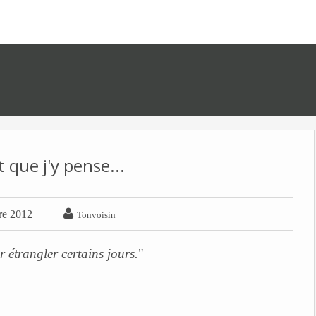
 que j'y pense...

re 2012
Tonvoisin
r étrangler certains jours.
"