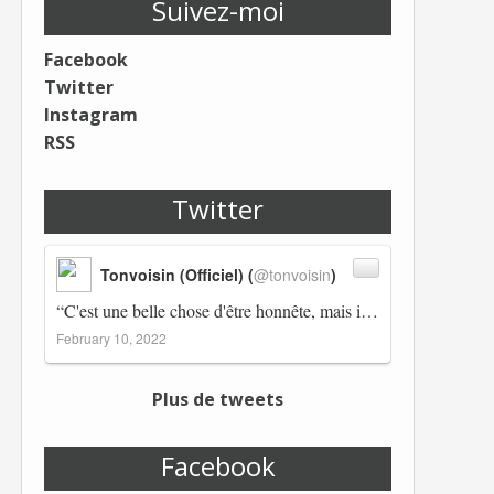
Suivez-moi
Facebook
Twitter
Instagram
RSS
Twitter
Tonvoisin (Officiel) (
@tonvoisin
)
“C'est une belle chose d'être honnête, mais il est également important d'avoir raison.” Winston Churchill Réplico…
February 10, 2022
Plus de tweets
Facebook