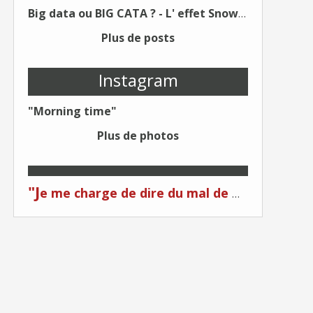
Big data ou BIG CATA ? - L' effet Snowden - Editions Kawa - Un Éditeur différent !
Plus de posts
Instagram
"Morning time"
Plus de photos
"J
e me charge de dire du mal de moi... Quand on me critique... C'est du plagiat ! "