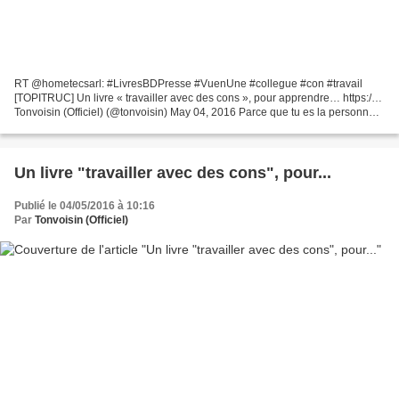
RT @hometecsarl: #LivresBDPresse #VuenUne #collegue #con #travail
[TOPITRUC] Un livre « travailler avec des cons », pour apprendre… https:/…
Tonvoisin (Officiel) (@tonvoisin) May 04, 2016 Parce que tu es la personne
la plus intelligente de ton bureau...
Un livre "travailler avec des cons", pour...
Publié le 04/05/2016 à 10:16
Par
Tonvoisin (Officiel)