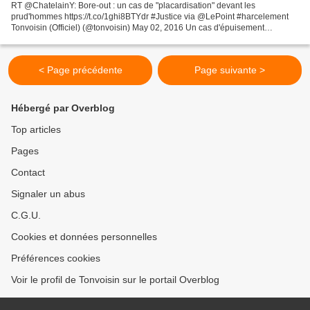
RT @ChatelainY: Bore-out : un cas de "placardisation" devant les
prud'hommes https://t.co/1ghi8BTYdr #Justice via @LePoint #harcelement
Tonvoisin (Officiel) (@tonvoisin) May 02, 2016 Un cas d'épuisement
professionnel par " placardisation ", désigné par...
< Page précédente
Page suivante >
Hébergé par Overblog
Top articles
Pages
Contact
Signaler un abus
C.G.U.
Cookies et données personnelles
Préférences cookies
Voir le profil de Tonvoisin sur le portail Overblog