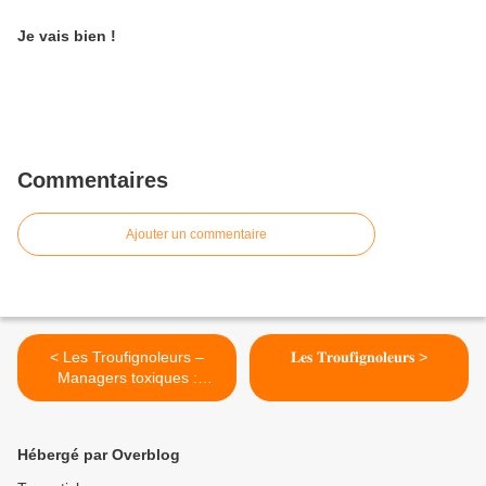
Je vais bien !
Commentaires
Ajouter un commentaire
< Les Troufignoleurs –
𝐋𝐞𝐬 𝐓𝐫𝐨𝐮𝐟𝐢𝐠𝐧𝐨𝐥𝐞𝐮𝐫𝐬 >
Managers toxiques :
comment les identifier, les
combattre et leur échapper
Hébergé par Overblog