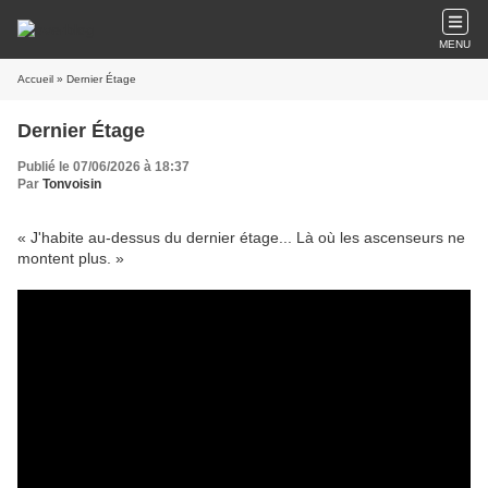
MENU
Accueil
» Dernier Étage
Dernier Étage
Publié le 07/06/2026 à 18:37
Par
Tonvoisin
« J'habite au-dessus du dernier étage... Là où les ascenseurs ne
montent plus. »